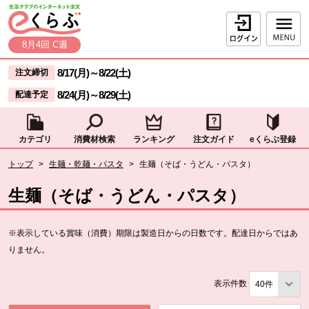
本文へジャンプする。
ページの先頭です。
ログイン
8月4回 C週
ここからサイト内共通メニューです。
サイト内共通メニューをスキップする
8/17(月)
～
8/22(土)
注文締切
8/24(月)
～
8/29(土)
配達予定
カテゴリ
消費材検索
ランキング
注文ガイド
eくらぶ登録
サイト内共通メニューここまで。
ここから現在位置です。
トップ
>
生麺・乾麺・パスタ
>
生麺（そば・うどん・パスタ）
現在位置ここまで
生麺（そば・うどん・パスタ）
※表示している賞味（消費）期限は製造日からの日数です。配達日からではあ
りません。
表示件数