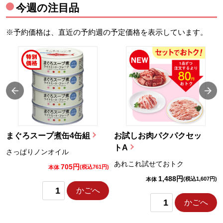
今週の注目品
※予約価格は、直近の予約週の予定価格を表示しています。
まぐろスープ煮缶4缶組
お試しお肉パクパクセッ
トA
さっぱりノンオイル
あれこれ試せておトク
705円
)
(税込761円)
本体
1,488円
(税込1,607円)
本体
かごへ
かごへ