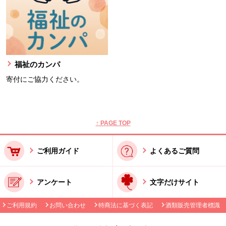
福祉のカンパ
寄付にご協力ください。
本文ここまで。
ここから共通フッターメニューです。
↑ PAGE TOP
ご利用ガイド
よくあるご質問
アンケート
文字だけサイト
ご利用規約
お問い合わせ
特商法に基づく表記
酒類販売管理者標識