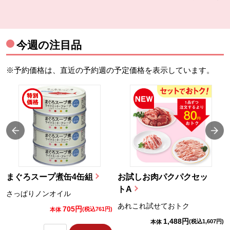
今週の注目品
※予約価格は、直近の予約週の予定価格を表示しています。
まぐろスープ煮缶4缶組
お試しお肉パクパクセッ
トA
さっぱりノンオイル
あれこれ試せておトク
705円
)
(税込761円)
本体
1,488円
(税込1,607円)
本体