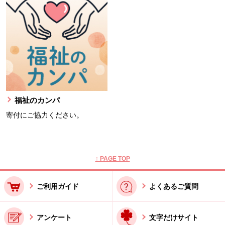
福祉のカンパ
寄付にご協力ください。
本文ここまで。
ここから共通フッターメニューです。
↑ PAGE TOP
ご利用ガイド
よくあるご質問
アンケート
文字だけサイト