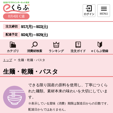
本文へジャンプする。
ページの先頭です。
ログイン
8月4回 C週
ここからサイト内共通メニューです。
サイト内共通メニューをスキップする
8/17(月)
～
8/22(土)
注文締切
8/24(月)
～
8/29(土)
配達予定
カテゴリ
消費材検索
ランキング
注文ガイド
eくらぶ登録
サイト内共通メニューここまで。
ここから現在位置です。
トップ
>
生麺・乾麺・パスタ
現在位置ここまで
生麺・乾麺・パスタ
できる限り国産の原料を使用し、丁寧につくら
れた麺類。素材本来の味わいを大切にしていま
す。
※表示している賞味（消費）期限は製造日からの日数です。
配達日からではありません。