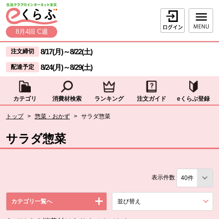
本文へジャンプする。
ページの先頭です。
ログイン
8月4回 C週
ここからサイト内共通メニューです。
サイト内共通メニューをスキップする
8/17(月)
～
8/22(土)
注文締切
8/24(月)
～
8/29(土)
配達予定
カテゴリ
消費材検索
ランキング
注文ガイド
eくらぶ登録
サイト内共通メニューここまで。
ここから現在位置です。
トップ
>
惣菜・おかず
>
サラダ惣菜
現在位置ここまで
サラダ惣菜
表示件数
カテゴリ一覧へ
並び替え
を展開する。