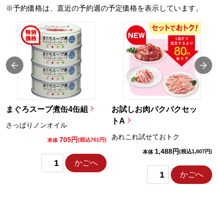
※予約価格は、直近の予約週の予定価格を表示しています。
まぐろスープ煮缶4缶組
お試しお肉パクパクセッ
トA
さっぱりノンオイル
あれこれ試せておトク
705円
)
(税込761円)
本体
1,488円
(税込1,607円)
本体
かごへ
かごへ