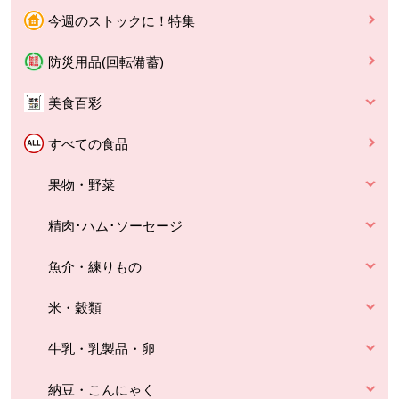
今週のストックに！特集
防災用品(回転備蓄)
美食百彩
すべての食品
果物・野菜
精肉･ハム･ソーセージ
魚介・練りもの
米・穀類
牛乳・乳製品・卵
納豆・こんにゃく