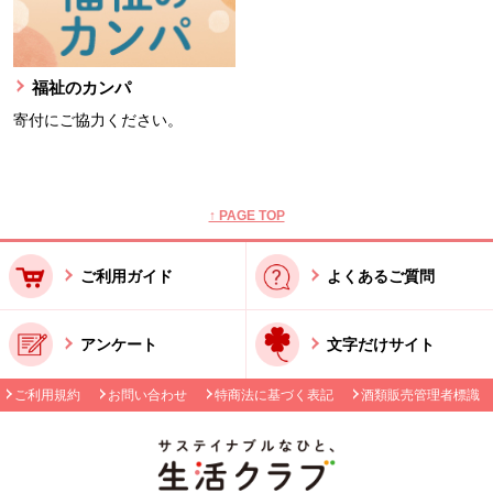
福祉のカンパ
寄付にご協力ください。
本文ここまで。
ここから共通フッターメニューです。
↑ PAGE TOP
ご利用ガイド
よくあるご質問
アンケート
文字だけサイト
ご利用規約
お問い合わせ
特商法に基づく表記
酒類販売管理者標識