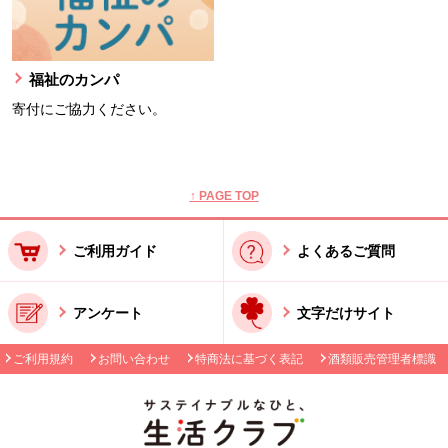
福祉のカンパ
寄付にご協力ください。
本文ここまで。
ここから共通フッターメニューです。
↑ PAGE TOP
ご利用ガイド
よくあるご質問
アンケート
文字だけサイト
ご利用規約
お問い合わせ
特商法に基づく表記
酒類販売管理者標識