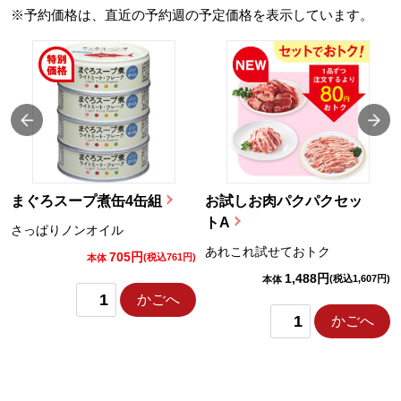
※予約価格は、直近の予約週の予定価格を表示しています。
まぐろスープ煮缶4缶組
お試しお肉パクパクセッ
トA
さっぱりノンオイル
あれこれ試せておトク
705円
)
(税込761円)
本体
1,488円
(税込1,607円)
本体
かごへ
かごへ