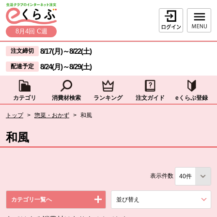
本文へジャンプする。
ページの先頭です。
ログイン
8月4回 C週
ここからサイト内共通メニューです。
サイト内共通メニューをスキップする
8/17(月)
～
8/22(土)
注文締切
8/24(月)
～
8/29(土)
配達予定
カテゴリ
消費材検索
ランキング
注文ガイド
eくらぶ登録
サイト内共通メニューここまで。
ここから現在位置です。
トップ
>
惣菜・おかず
>
和風
現在位置ここまで
和風
表示件数
カテゴリ一覧へ
並び替え
を展開する。