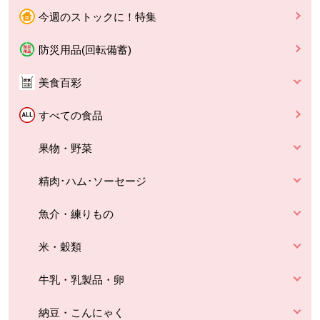
今週のストックに！特集
防災用品(回転備蓄)
美食百彩
すべての食品
果物・野菜
精肉･ハム･ソーセージ
魚介・練りもの
米・穀類
牛乳・乳製品・卵
納豆・こんにゃく