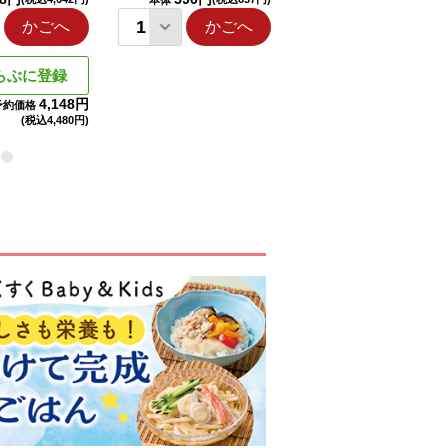
本体
本体
かごへ
かごへ
かごへ
らぶに登録
4,148円
予約価格
(税込
4,480円)