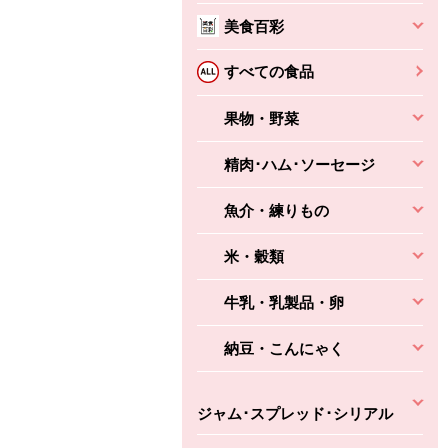
本体
かごへ
かごへ
美食百彩
かごへ
すべての食品
果物・野菜
精肉･ハム･ソーセージ
魚介・練りもの
米・穀類
牛乳・乳製品・卵
納豆・こんにゃく
ジャム･スプレッド･シリアル