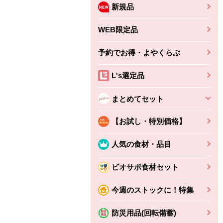
新規品
WEB限定品
予約でお得・よやくらぶ
L's選定品
まとめてセット
【お試し・特別価格】
人気の食材・品目
ビオサポ食材セット
ちょこっと揚げ（香
ね天
バルサミコ
今週のストックに！特集
ばしエビ味...
さわやか
コク深くフルーティー
えびの風味がぶわっ！
3円
2,160円
防災用品(回転備蓄)
(税込370円)
(税込2,333円)
本体
330円
(税込356円)