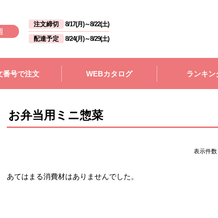
注文締切
8/17(月)
～
8/22(土)
週
配達予定
8/24(月)
～
8/29(土)
文番号で注文
WEBカタログ
ランキン
お弁当用ミニ惣菜
表示件
あてはまる消費材はありませんでした。