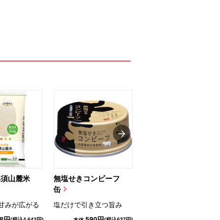
那須山麓米
無塩せきコンビーフ
ちゅるっと飲むゼリ
缶
ー（りんご...
甘みが広がる
塩だけで引き立つ旨み
国産りんご果汁を使用
98円
590円
1,114円
(税込4,642円)
(税込637円)
(税込1,203円