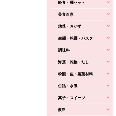
軽食・麺セット
美食百彩
惣菜・おかず
生麺・乾麺・パスタ
調味料
海藻・乾物・だし
粉類・皮・製菓材料
缶詰・水煮
菓子・スイーツ
飲料