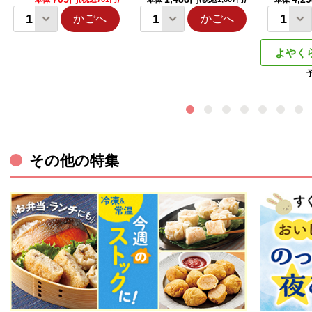
本体
本体
本体
かごへ
かごへ
よやく
その他の特集