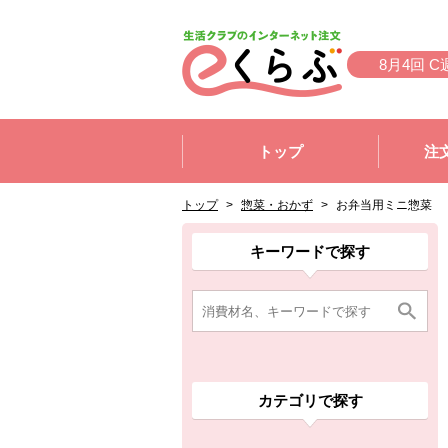
本文へジャンプする。
ページの先頭です。
8月4回 C
ここからサイト内共通メニューです。
サイト内共通メニューをスキップする
トップ
注
サイト内共通メニューここまで。
ここから現在位置です。
現在位置ここまで
トップ
>
惣菜・おかず
>
お弁当用ミニ惣菜
ここから消費材検索メニューです。
消費材検索メニューここまで。
ここから本文です。
ここから組合員向けメニューです。
組合員向けメニューここまで。
ここから本文です。
キーワードで探す
カテゴリで探す