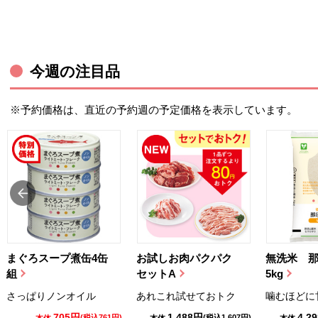
今週の注目品
※予約価格は、直近の予約週の予定価格を表示しています。
まぐろスープ煮缶4缶
お試しお肉パクパク
無洗米 
組
セットA
5kg
さっぱりノンオイル
あれこれ試せておトク
噛むほどに
705円
1,488円
4,2
(税込761円)
(税込1,607円)