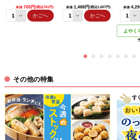
705円
1,488円
4,2
(税込761円)
(税込1,607円)
本体
本体
本体
かごへ
かごへ
よやく
その他の特集