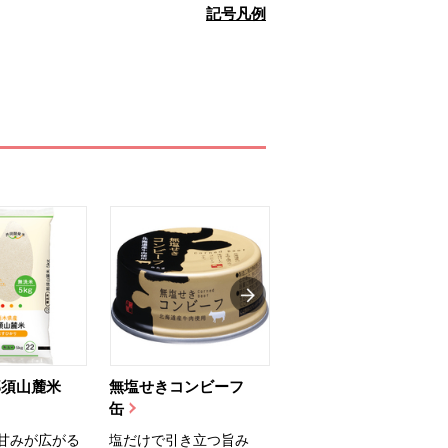
記号凡例
那須山麓米
無塩せきコンビーフ
ちゅるっと飲むゼリ
缶
ー（りんご...
甘みが広がる
塩だけで引き立つ旨み
国産りんご果汁を使用