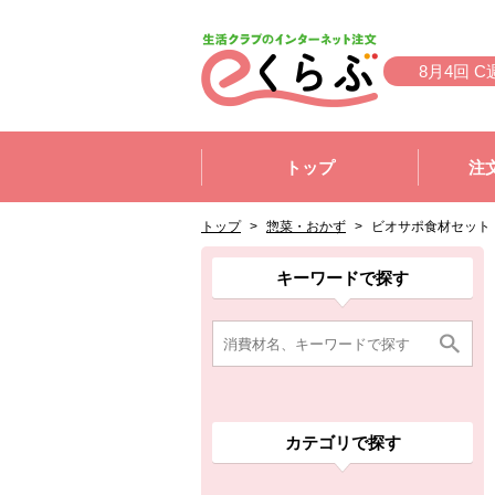
本文へジャンプする。
ページの先頭です。
8月4回 C
ここからサイト内共通メニューです。
サイト内共通メニューをスキップする
トップ
注
サイト内共通メニューここまで。
ここから現在位置です。
現在位置ここまで
トップ
>
惣菜・おかず
>
ビオサポ食材セット
ここから消費材検索メニューです。
消費材検索メニューここまで。
ここから本文です。
ここから組合員向けメニューです。
組合員向けメニューここまで。
ここから本文です。
キーワードで探す
カテゴリで探す