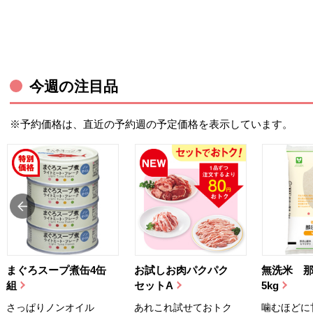
今週の注目品
※予約価格は、直近の予約週の予定価格を表示しています。
まぐろスープ煮缶4缶
お試しお肉パクパク
無洗米 
組
セットA
5kg
さっぱりノンオイル
あれこれ試せておトク
噛むほどに