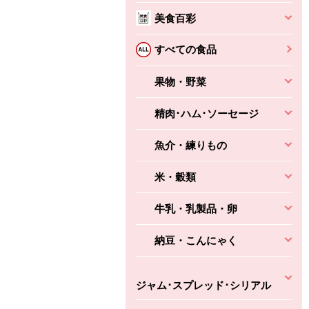
美食百彩
すべての食品
果物・野菜
精肉･ハム･ソーセージ
魚介・練りもの
米・穀類
牛乳・乳製品・卵
納豆・こんにゃく
ちょこっと揚げ（香
ね天
バルサミコ
ばしエビ味...
ジャム･スプレッド･シリアル
さわやか
コク深くフルーティー
えびの風味がぶわっ！