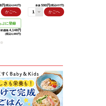
98円
590円
1,114円
(税込4,642円)
(税込637円)
(税込1,203円
本体
本体
かごへ
かごへ
かごへ
らぶに登録
4,148円
予約価格
(税込
4,480円)