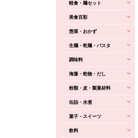
3円
2,160円
(税込370円)
(税込2,333円)
本体
軽食・麺セット
330円
(税込356円)
本体
かごへ
かごへ
かごへ
美食百彩
惣菜・おかず
生麺・乾麺・パスタ
調味料
海藻・乾物・だし
粉類・皮・製菓材料
缶詰・水煮
菓子・スイーツ
飲料