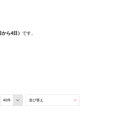
日から4日）
です。
数
並び替え
を展開する。