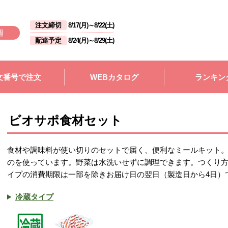
注文締切
8/17(月)
～
8/22(土)
週
配達予定
8/24(月)
～
8/29(土)
文番号で注文
WEBカタログ
ランキン
ビオサポ食材セット
食材や調味料が使い切りのセットで届く、便利なミールキット
のを使っています。野菜は水洗いせずに調理できます。つくり
イプの消費期限は一部を除きお届け日の翌日（製造日から4日）
冷蔵タイプ