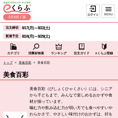
本文へジャンプする。
ページの先頭です。
ログイン
8月4回 C週
ここからサイト内共通メニューです。
サイト内共通メニューをスキップする
8/17(月)
～
8/22(土)
注文締切
8/24(月)
～
8/29(土)
配達予定
カテゴリ
消費材検索
ランキング
注文ガイド
eくらぶ登録
サイト内共通メニューここまで。
ここから現在位置です。
トップ
>
美食百彩
>
美食百彩
現在位置ここまで
美食百彩
美食百彩（びしょくひゃくさい）には、シニア
から子どもまで、みんなで楽しめるおかずや食
材が揃っています。
噛む力や飲み込む力が弱い方でも食べやすいや
わらかさで、やさしい味付けのおかずは、封を