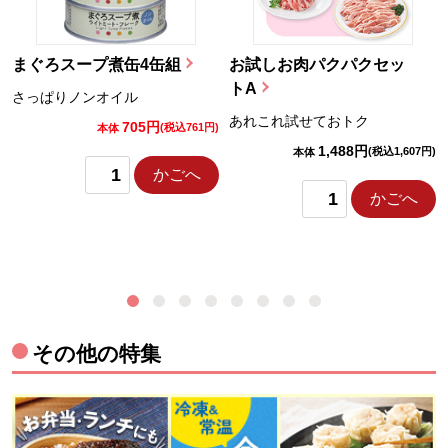
まぐろスープ煮缶4缶組
お試しお肉パクパクセッ
トA
さっぱりノンオイル
あれこれ試せておトク
705円
)
(税込761円)
本体
1,488円
(税込1,607円)
本体
かごへ
かごへ
その他の特集