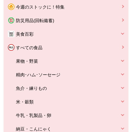
今週のストックに！特集
防災用品(回転備蓄)
美食百彩
すべての食品
果物・野菜
精肉･ハム･ソーセージ
魚介・練りもの
米・穀類
牛乳・乳製品・卵
納豆・こんにゃく