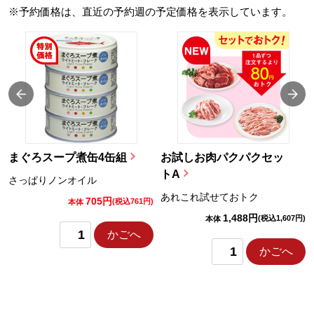
※予約価格は、直近の予約週の予定価格を表示しています。
まぐろスープ煮缶4缶組
お試しお肉パクパクセッ
トA
さっぱりノンオイル
あれこれ試せておトク
705円
)
(税込761円)
本体
1,488円
(税込1,607円)
本体
かごへ
かごへ