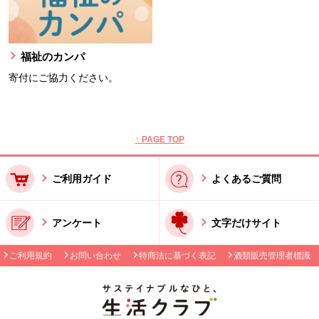
福祉のカンパ
寄付にご協力ください。
本文ここまで。
ここから共通フッターメニューです。
↑ PAGE TOP
ご利用ガイド
よくあるご質問
アンケート
文字だけサイト
ご利用規約
お問い合わせ
特商法に基づく表記
酒類販売管理者標識