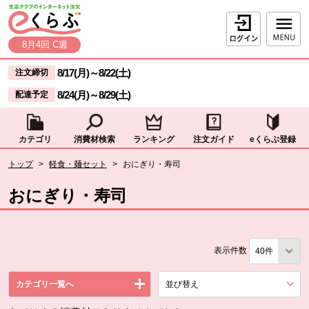
本文へジャンプする。
ページの先頭です。
ログイン
8月4回 C週
ここからサイト内共通メニューです。
サイト内共通メニューをスキップする
8/17(月)
～
8/22(土)
注文締切
8/24(月)
～
8/29(土)
配達予定
カテゴリ
消費材検索
ランキング
注文ガイド
eくらぶ登録
サイト内共通メニューここまで。
ここから現在位置です。
トップ
>
軽食・麺セット
>
おにぎり・寿司
現在位置ここまで
おにぎり・寿司
表示件数
カテゴリ一覧へ
並び替え
を展開する。