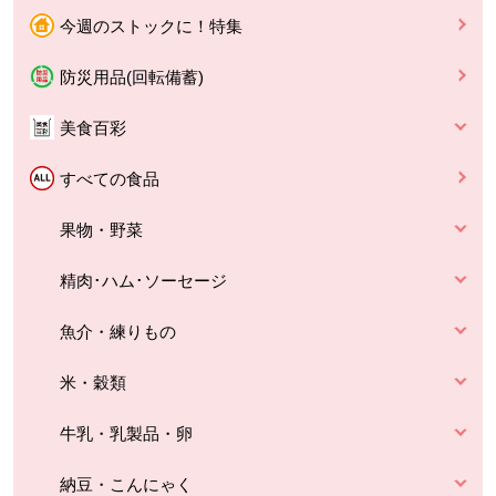
今週のストックに！特集
防災用品(回転備蓄)
美食百彩
すべての食品
果物・野菜
精肉･ハム･ソーセージ
魚介・練りもの
米・穀類
牛乳・乳製品・卵
納豆・こんにゃく