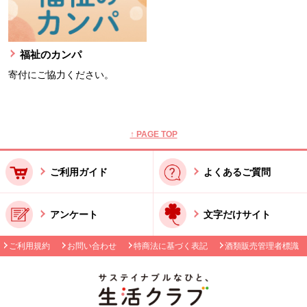
福祉のカンパ
寄付にご協力ください。
本文ここまで。
ここから共通フッターメニューです。
↑ PAGE TOP
ご利用ガイド
よくあるご質問
アンケート
文字だけサイト
ご利用規約
お問い合わせ
特商法に基づく表記
酒類販売管理者標識