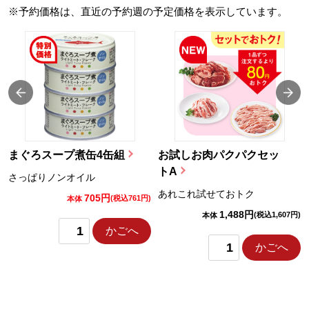
※予約価格は、直近の予約週の予定価格を表示しています。
まぐろスープ煮缶4缶組
お試しお肉パクパクセッ
トA
さっぱりノンオイル
あれこれ試せておトク
705円
)
(税込761円)
本体
1,488円
(税込1,607円)
本体
かごへ
かごへ