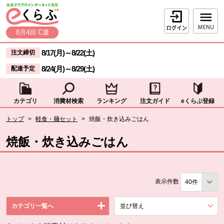
本文へジャンプする。
ページの先頭です。
ログイン
8月4回 C週
ここからサイト内共通メニューです。
サイト内共通メニューをスキップする
8/17(月)
～
8/22(土)
注文締切
8/24(月)
～
8/29(土)
配達予定
カテゴリ
消費材検索
ランキング
注文ガイド
eくらぶ登録
サイト内共通メニューここまで。
ここから現在位置です。
トップ
>
軽食・麺セット
>
焼飯・炊き込みごはん
現在位置ここまで
焼飯・炊き込みごはん
表示件数
カテゴリ一覧へ
並び替え
を展開する。