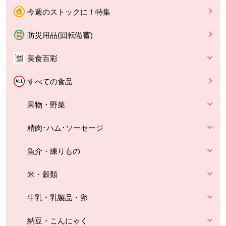
今週のストックに！特集
防災用品(回転備蓄)
美食百彩
すべての食品
果物・野菜
精肉･ハム･ソーセージ
魚介・練りもの
米・穀類
牛乳・乳製品・卵
納豆・こんにゃく