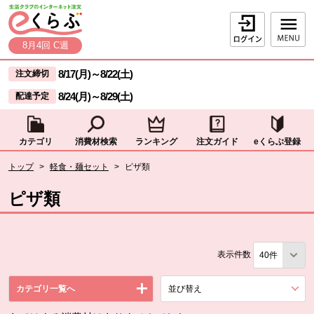
本文へジャンプする。
ページの先頭です。
ログイン
8月4回 C週
ここからサイト内共通メニューです。
サイト内共通メニューをスキップする
8/17(月)
～
8/22(土)
注文締切
8/24(月)
～
8/29(土)
配達予定
カテゴリ
消費材検索
ランキング
注文ガイド
eくらぶ登録
サイト内共通メニューここまで。
ここから現在位置です。
トップ
>
軽食・麺セット
>
ピザ類
現在位置ここまで
ピザ類
表示件数
カテゴリ一覧へ
並び替え
を展開する。