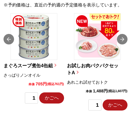
※予約価格は、直近の予約週の予定価格を表示しています。
まぐろスープ煮缶4缶組
お試しお肉パクパクセッ
トA
さっぱりノンオイル
あれこれ試せておトク
705円
)
(税込761円)
本体
1,488円
(税込1,607円)
本体
かごへ
かごへ