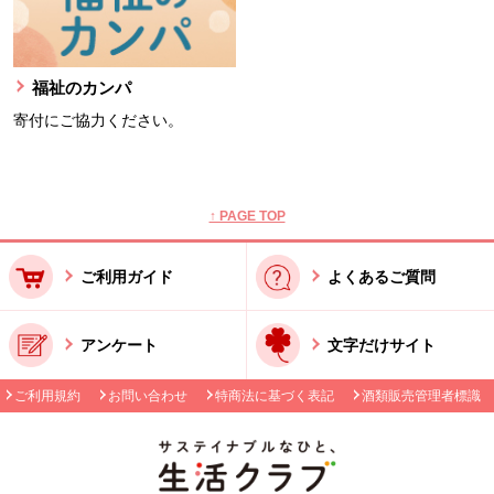
福祉のカンパ
寄付にご協力ください。
本文ここまで。
ここから共通フッターメニューです。
↑ PAGE TOP
ご利用ガイド
よくあるご質問
アンケート
文字だけサイト
ご利用規約
お問い合わせ
特商法に基づく表記
酒類販売管理者標識