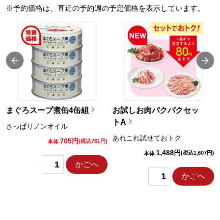
※予約価格は、直近の予約週の予定価格を表示しています。
まぐろスープ煮缶4缶組
お試しお肉パクパクセッ
トA
さっぱりノンオイル
あれこれ試せておトク
705円
)
(税込761円)
本体
1,488円
(税込1,607円)
本体
かごへ
かごへ