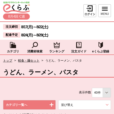
本文へジャンプする。
ページの先頭です。
ログイン
8月4回 C週
ここからサイト内共通メニューです。
サイト内共通メニューをスキップする
8/17(月)
～
8/22(土)
注文締切
8/24(月)
～
8/29(土)
配達予定
カテゴリ
消費材検索
ランキング
注文ガイド
eくらぶ登録
サイト内共通メニューここまで。
ここから現在位置です。
トップ
>
軽食・麺セット
>
うどん、ラーメン、パスタ
現在位置ここまで
うどん、ラーメン、パスタ
表示件数
カテゴリ一覧へ
並び替え
を展開する。