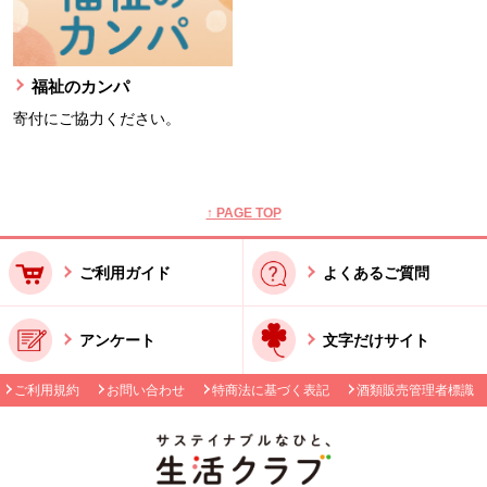
福祉のカンパ
寄付にご協力ください。
本文ここまで。
ここから共通フッターメニューです。
↑ PAGE TOP
ご利用ガイド
よくあるご質問
アンケート
文字だけサイト
ご利用規約
お問い合わせ
特商法に基づく表記
酒類販売管理者標識