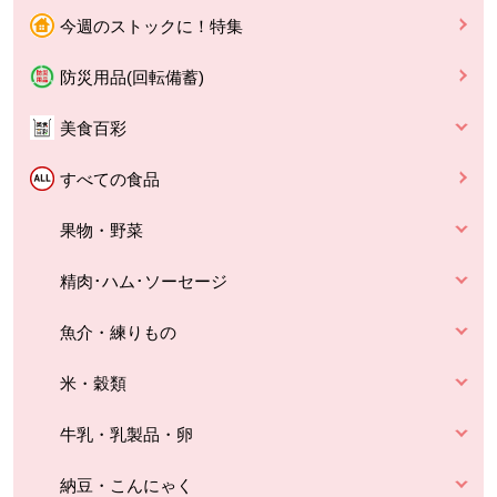
今週のストックに！特集
防災用品(回転備蓄)
美食百彩
すべての食品
果物・野菜
精肉･ハム･ソーセージ
魚介・練りもの
米・穀類
牛乳・乳製品・卵
納豆・こんにゃく