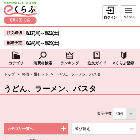
本文へジャンプする。
ページの先頭です。
ログイン
8月4回 C週
ここからサイト内共通メニューです。
サイト内共通メニューをスキップする
8/17(月)
～
8/22(土)
注文締切
8/24(月)
～
8/29(土)
配達予定
カテゴリ
消費材検索
ランキング
注文ガイド
eくらぶ登録
サイト内共通メニューここまで。
ここから現在位置です。
トップ
>
軽食・麺セット
>
うどん、ラーメン、パスタ
現在位置ここまで
うどん、ラーメン、パスタ
表示件数
カテゴリ一覧へ
並び替え
を展開する。