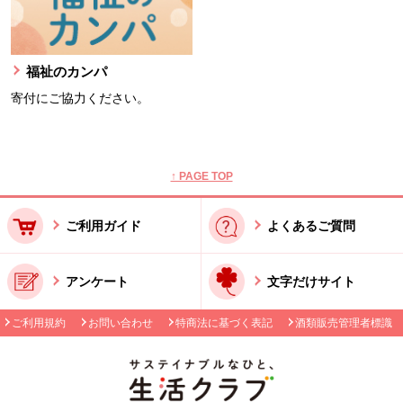
福祉のカンパ
寄付にご協力ください。
本文ここまで。
ここから共通フッターメニューです。
↑ PAGE TOP
ご利用ガイド
よくあるご質問
アンケート
文字だけサイト
ご利用規約
お問い合わせ
特商法に基づく表記
酒類販売管理者標識