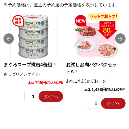
※予約価格は、直近の予約週の予定価格を表示しています。
まぐろスープ煮缶4缶組
お試しお肉パクパクセッ
トA
さっぱりノンオイル
あれこれ試せておトク
705円
)
(税込761円)
本体
1,488円
(税込1,607円)
本体
かごへ
かごへ