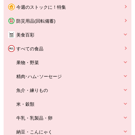
今週のストックに！特集
防災用品(回転備蓄)
美食百彩
すべての食品
果物・野菜
精肉･ハム･ソーセージ
魚介・練りもの
米・穀類
牛乳・乳製品・卵
納豆・こんにゃく