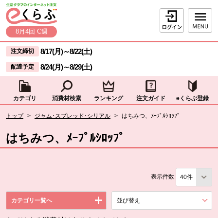
本文へジャンプする。
ページの先頭です。
ログイン
8月4回 C週
ここからサイト内共通メニューです。
サイト内共通メニューをスキップする
8/17(月)
～
8/22(土)
注文締切
8/24(月)
～
8/29(土)
配達予定
カテゴリ
消費材検索
ランキング
注文ガイド
eくらぶ登録
サイト内共通メニューここまで。
ここから現在位置です。
トップ
>
ジャム･スプレッド･シリアル
>
はちみつ、ﾒｰﾌﾟﾙｼﾛｯﾌﾟ
現在位置ここまで
はちみつ、ﾒｰﾌﾟﾙｼﾛｯﾌﾟ
表示件数
カテゴリ一覧へ
並び替え
を展開する。