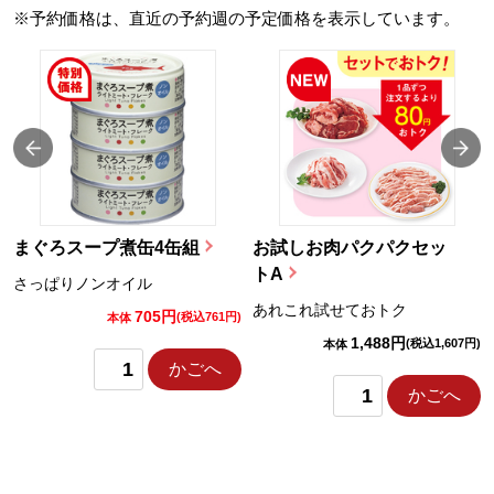
※予約価格は、直近の予約週の予定価格を表示しています。
まぐろスープ煮缶4缶組
お試しお肉パクパクセッ
トA
さっぱりノンオイル
あれこれ試せておトク
705円
)
(税込761円)
本体
1,488円
(税込1,607円)
本体
かごへ
かごへ