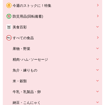
今週のストックに！特集
防災用品(回転備蓄)
美食百彩
すべての食品
果物・野菜
精肉･ハム･ソーセージ
魚介・練りもの
米・穀類
牛乳・乳製品・卵
納豆・こんにゃく