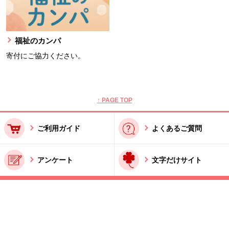
福祉のカンパ
寄付にご協力ください。
本文ここまで。
ここから共通フッターメニューです。
↑ PAGE TOP
ご利用ガイド
よくあるご質問
アンケート
文字だけサイト
ご利用規約
お問い合わせ
特商法に基づく表記
酒類販売管理者標識