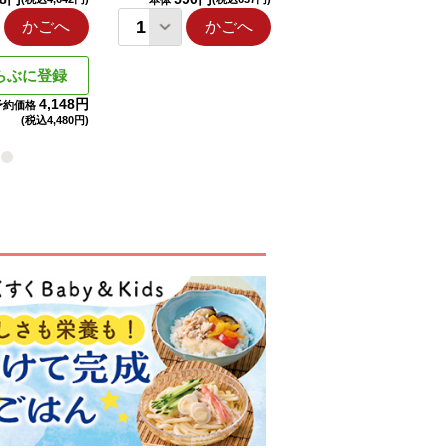
本体
本体
かごへ
かごへ
かごへ
らぶに登録
4,148円
予約価格
(税込
4,480円)