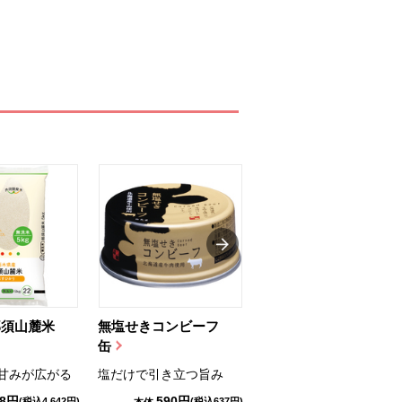
那須山麓米
無塩せきコンビーフ
ちゅるっと飲むゼリ
缶
ー（りんご...
甘みが広がる
塩だけで引き立つ旨み
国産りんご果汁を使用
98円
590円
1,114円
(税込4,642円)
(税込637円)
(税込1,203円