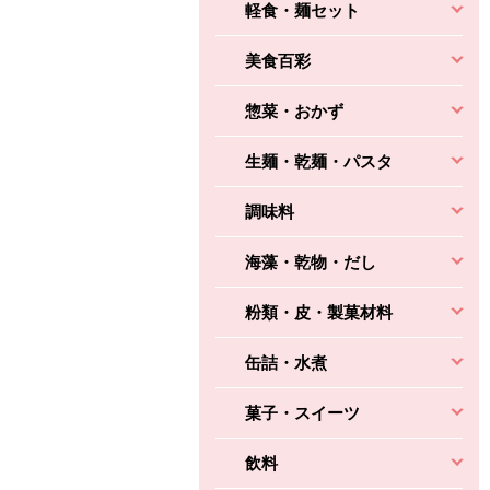
軽食・麺セット
美食百彩
惣菜・おかず
生麺・乾麺・パスタ
調味料
海藻・乾物・だし
粉類・皮・製菓材料
缶詰・水煮
菓子・スイーツ
飲料