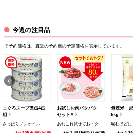
今週の注目品
※予約価格は、直近の予約週の予定価格を表示しています。
まぐろスープ煮缶4缶
お試しお肉パクパク
無洗米 
組
セットA
5kg
さっぱりノンオイル
あれこれ試せておトク
噛むほどに
705円
1,488円
4,2
(税込761円)
(税込1,607円)