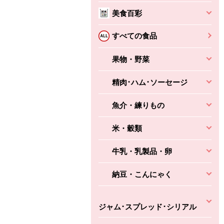
本体
かごへ
かごへ
美食百彩
かごへ
すべての食品
果物・野菜
精肉･ハム･ソーセージ
魚介・練りもの
米・穀類
牛乳・乳製品・卵
納豆・こんにゃく
ジャム･スプレッド･シリアル