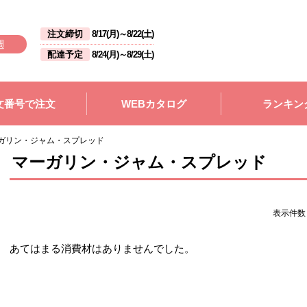
注文締切
8/17(月)
～
8/22(土)
週
配達予定
8/24(月)
～
8/29(土)
文番号で注文
WEBカタログ
ランキン
ガリン・ジャム・スプレッド
マーガリン・ジャム・スプレッド
表示件
あてはまる消費材はありませんでした。