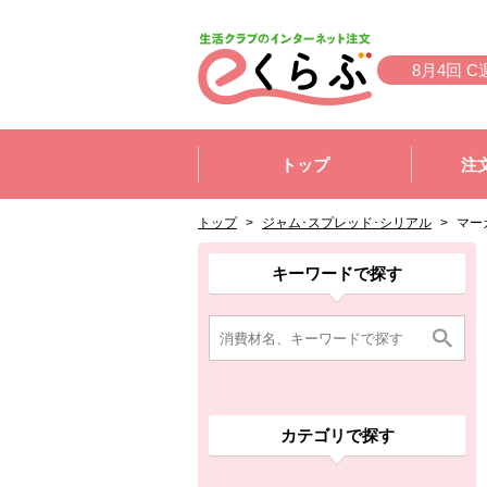
本文へジャンプする。
ページの先頭です。
8月4回 C
ここからサイト内共通メニューです。
サイト内共通メニューをスキップする
トップ
注
サイト内共通メニューここまで。
ここから現在位置です。
現在位置ここまで
トップ
>
ジャム･スプレッド･シリアル
>
マー
ここから消費材検索メニューです。
消費材検索メニューここまで。
ここから本文です。
ここから組合員向けメニューです。
組合員向けメニューここまで。
ここから本文です。
キーワードで探す
カテゴリで探す