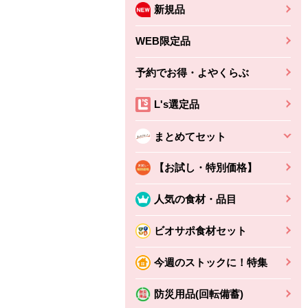
新規品
WEB限定品
予約でお得・よやくらぶ
L's選定品
まとめてセット
【お試し・特別価格】
人気の食材・品目
ビオサポ食材セット
ちょこっと揚げ（香
ね天
バルサミコ
今週のストックに！特集
ばしエビ味...
さわやか
コク深くフルーティー
えびの風味がぶわっ！
3円
2,160円
防災用品(回転備蓄)
(税込370円)
(税込2,333円)
本体
330円
(税込356円)