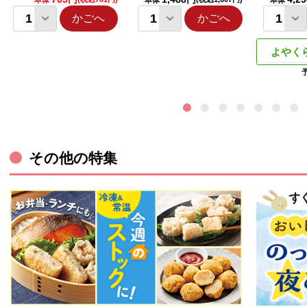
本体
本体
本体
かごへ
かごへ
よやく
その他の特集