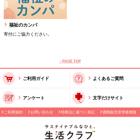
福祉のカンパ
寄付にご協力ください。
本文ここまで。
ここから共通フッターメニューです。
↑ PAGE TOP
ご利用ガイド
よくあるご質問
アンケート
文字だけサイト
ご利用規約
お問い合わせ
特商法に基づく表記
酒類販売管理者標識