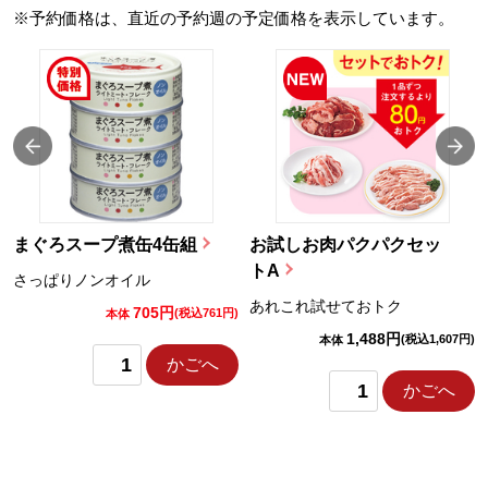
※予約価格は、直近の予約週の予定価格を表示しています。
まぐろスープ煮缶4缶組
お試しお肉パクパクセッ
トA
さっぱりノンオイル
あれこれ試せておトク
705円
)
(税込761円)
本体
1,488円
(税込1,607円)
本体
かごへ
かごへ