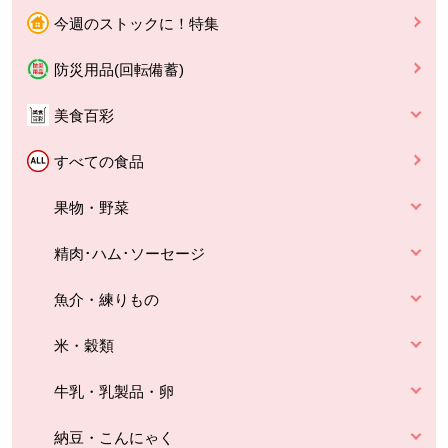
今週のストックに！特集
防災用品(回転備蓄)
美食百彩
すべての食品
果物・野菜
精肉･ハム･ソーセージ
魚介・練りもの
米・穀類
牛乳・乳製品・卵
納豆・こんにゃく