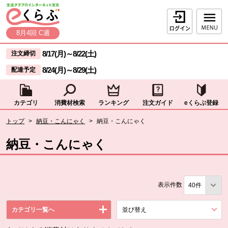
本文へジャンプする。
ページの先頭です。
ログイン
8月4回 C週
ここからサイト内共通メニューです。
サイト内共通メニューをスキップする
8/17(月)
～
8/22(土)
注文締切
8/24(月)
～
8/29(土)
配達予定
カテゴリ
消費材検索
ランキング
注文ガイド
eくらぶ登録
サイト内共通メニューここまで。
ここから現在位置です。
トップ
>
納豆・こんにゃく
>
納豆・こんにゃく
現在位置ここまで
納豆・こんにゃく
表示件数
カテゴリ一覧へ
並び替え
を展開する。