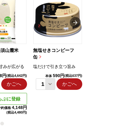
那須山麓米
無塩せきコンビーフ
ちゅるっと飲むゼリ
缶
ー（りんご...
甘みが広がる
塩だけで引き立つ旨み
国産りんご果汁を使用
98円
590円
1,114円
(税込4,642円)
(税込637円)
(税込1,203円
本体
本体
かごへ
かごへ
かごへ
らぶに登録
4,148円
予約価格
(税込
4,480円)