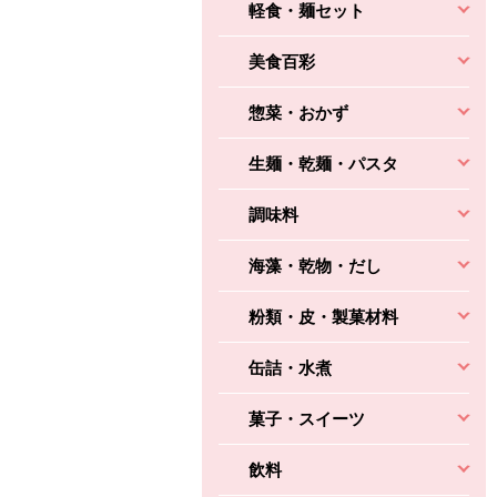
軽食・麺セット
美食百彩
惣菜・おかず
生麺・乾麺・パスタ
調味料
海藻・乾物・だし
粉類・皮・製菓材料
缶詰・水煮
菓子・スイーツ
飲料