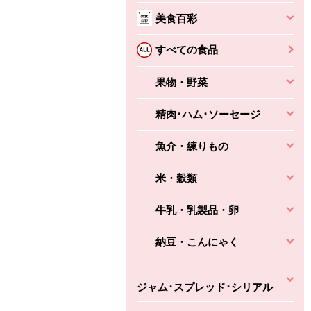
美食百彩
すべての食品
果物・野菜
精肉･ハム･ソーセージ
ちょこっと揚げ（香
ね天
バルサミコ
ばしエビ味...
さわやか
コク深くフルーティー
魚介・練りもの
えびの風味がぶわっ！
3円
2,160円
(税込370円)
(税込2,333円)
本体
330円
(税込356円)
本体
かごへ
かごへ
米・穀類
かごへ
牛乳・乳製品・卵
納豆・こんにゃく
ジャム･スプレッド･シリアル