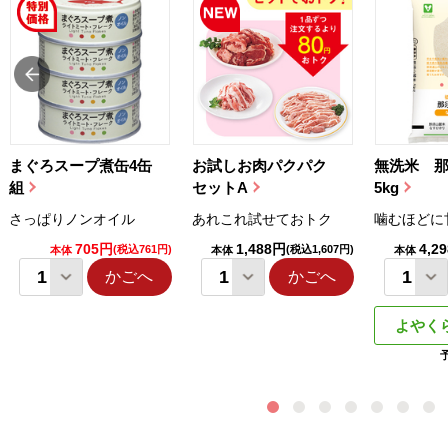
まぐろスープ煮缶4缶
お試しお肉パクパク
無洗米 
組
セットA
5kg
さっぱりノンオイル
あれこれ試せておトク
噛むほどに
705円
1,488円
4,2
(税込761円)
(税込1,607円)
本体
本体
本体
かごへ
かごへ
よやく