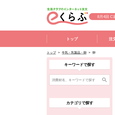
本文へジャンプする。
ページの先頭です。
8月4回 C
ここからサイト内共通メニューです。
サイト内共通メニューをスキップする
トップ
注
サイト内共通メニューここまで。
ここから現在位置です。
現在位置ここまで
トップ
>
牛乳・乳製品・卵
>
卵
ここから消費材検索メニューです。
消費材検索メニューここまで。
ここから本文です。
ここから組合員向けメニューです。
組合員向けメニューここまで。
ここから本文です。
キーワードで探す
カテゴリで探す