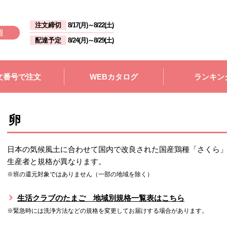
注文締切
8/17(月)
～
8/22(土)
週
配達予定
8/24(月)
～
8/29(土)
文番号で注文
WEBカタログ
ランキン
卵
日本の気候風土に合わせて国内で改良された国産鶏種「さくら
生産者と規格が異なります。
※班の還元対象ではありません（一部の地域を除く）
生活クラブのたまご 地域別規格一覧表はこちら
※緊急時には洗浄方法などの規格を変更してお届けする場合があります。