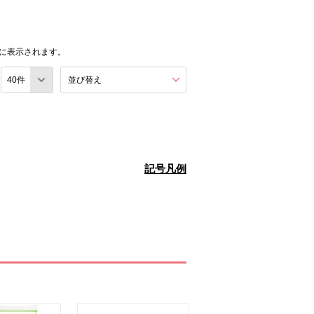
に表示されます。
数
並び替え
を展開する。
記号凡例