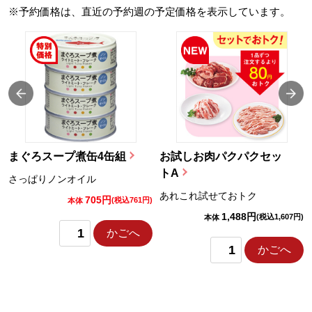
※予約価格は、直近の予約週の予定価格を表示しています。
まぐろスープ煮缶4缶組
お試しお肉パクパクセッ
トA
さっぱりノンオイル
あれこれ試せておトク
705円
)
(税込761円)
本体
1,488円
(税込1,607円)
本体
かごへ
かごへ