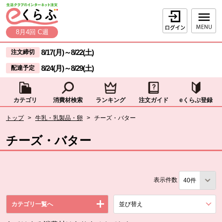
本文へジャンプする。
ページの先頭です。
ログイン
8月4回 C週
ここからサイト内共通メニューです。
サイト内共通メニューをスキップする
8/17(月)
～
8/22(土)
注文締切
8/24(月)
～
8/29(土)
配達予定
カテゴリ
消費材検索
ランキング
注文ガイド
eくらぶ登録
サイト内共通メニューここまで。
ここから現在位置です。
トップ
>
牛乳・乳製品・卵
>
チーズ・バター
現在位置ここまで
チーズ・バター
表示件数
カテゴリ一覧へ
並び替え
を展開する。