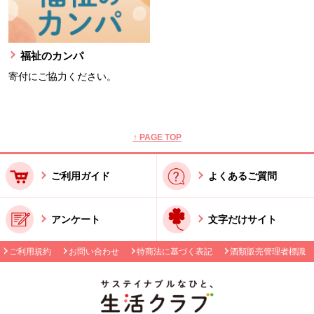
福祉のカンパ
寄付にご協力ください。
本文ここまで。
ここから共通フッターメニューです。
↑ PAGE TOP
ご利用ガイド
よくあるご質問
アンケート
文字だけサイト
ご利用規約
お問い合わせ
特商法に基づく表記
酒類販売管理者標識