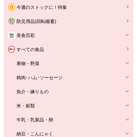
今週のストックに！特集
防災用品(回転備蓄)
美食百彩
すべての食品
果物・野菜
精肉･ハム･ソーセージ
魚介・練りもの
米・穀類
牛乳・乳製品・卵
納豆・こんにゃく