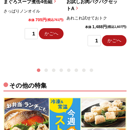
まぐろスープ煮缶4缶組
お試しお肉パクパクセッ
トA
さっぱりノンオイル
あれこれ試せておトク
705円
)
(税込761円)
本体
1,488円
(税込1,607円)
本体
かごへ
かごへ
その他の特集