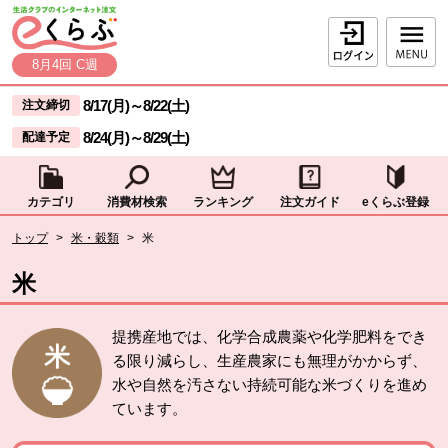
本文へジャンプする。
ページの先頭です。
ログイン
8月4回 C週
ここからサイト内共通メニューです。
サイト内共通メニューをスキップする
8/17(月)
～
8/22(土)
注文締切
8/24(月)
～
8/29(土)
配達予定
カテゴリ
消費材検索
ランキング
注文ガイド
eくらぶ登録
サイト内共通メニューここまで。
ここから現在位置です。
トップ
>
米・穀類
>
米
現在位置ここまで
米
提携産地では、化学合成農薬や化学肥料をでき
る限り減らし、生産農家にも無理がかからず、
水や自然を汚さない持続可能な米づくりを進め
ています。