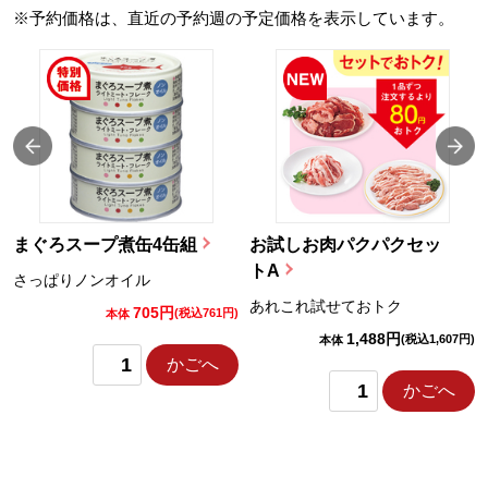
※予約価格は、直近の予約週の予定価格を表示しています。
まぐろスープ煮缶4缶組
お試しお肉パクパクセッ
トA
さっぱりノンオイル
あれこれ試せておトク
705円
)
(税込761円)
本体
1,488円
(税込1,607円)
本体
かごへ
かごへ