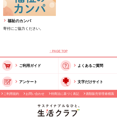
福祉のカンパ
寄付にご協力ください。
本文ここまで。
ここから共通フッターメニューです。
↑ PAGE TOP
ご利用ガイド
よくあるご質問
アンケート
文字だけサイト
ご利用規約
お問い合わせ
特商法に基づく表記
酒類販売管理者標識