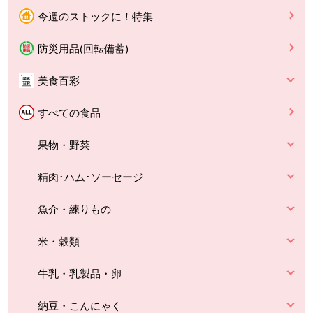
今週のストックに！特集
防災用品(回転備蓄)
美食百彩
すべての食品
果物・野菜
精肉･ハム･ソーセージ
魚介・練りもの
米・穀類
牛乳・乳製品・卵
納豆・こんにゃく