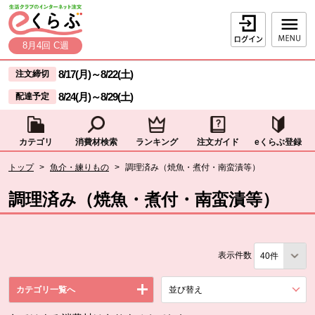
本文へジャンプする。
ページの先頭です。
ログイン
8月4回 C週
ここからサイト内共通メニューです。
サイト内共通メニューをスキップする
8/17(月)
～
8/22(土)
注文締切
8/24(月)
～
8/29(土)
配達予定
カテゴリ
消費材検索
ランキング
注文ガイド
eくらぶ登録
サイト内共通メニューここまで。
ここから現在位置です。
トップ
>
魚介・練りもの
>
調理済み（焼魚・煮付・南蛮漬等）
現在位置ここまで
調理済み（焼魚・煮付・南蛮漬等）
表示件数
カテゴリ一覧へ
並び替え
を展開する。