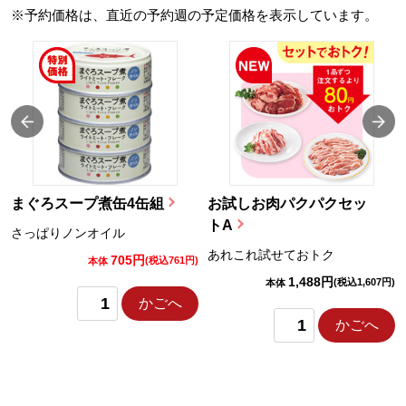
※予約価格は、直近の予約週の予定価格を表示しています。
まぐろスープ煮缶4缶組
お試しお肉パクパクセッ
トA
さっぱりノンオイル
あれこれ試せておトク
705円
)
(税込761円)
本体
1,488円
(税込1,607円)
本体
かごへ
かごへ