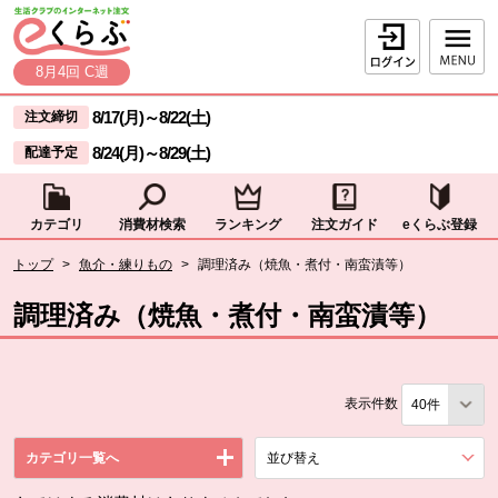
本文へジャンプする。
ページの先頭です。
ログイン
8月4回 C週
ここからサイト内共通メニューです。
サイト内共通メニューをスキップする
8/17(月)
～
8/22(土)
注文締切
8/24(月)
～
8/29(土)
配達予定
カテゴリ
消費材検索
ランキング
注文ガイド
eくらぶ登録
サイト内共通メニューここまで。
ここから現在位置です。
トップ
>
魚介・練りもの
>
調理済み（焼魚・煮付・南蛮漬等）
現在位置ここまで
調理済み（焼魚・煮付・南蛮漬等）
表示件数
カテゴリ一覧へ
並び替え
を展開する。