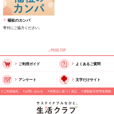
福祉のカンパ
寄付にご協力ください。
本文ここまで。
ここから共通フッターメニューです。
↑ PAGE TOP
ご利用ガイド
よくあるご質問
アンケート
文字だけサイト
ご利用規約
お問い合わせ
特商法に基づく表記
酒類販売管理者標識