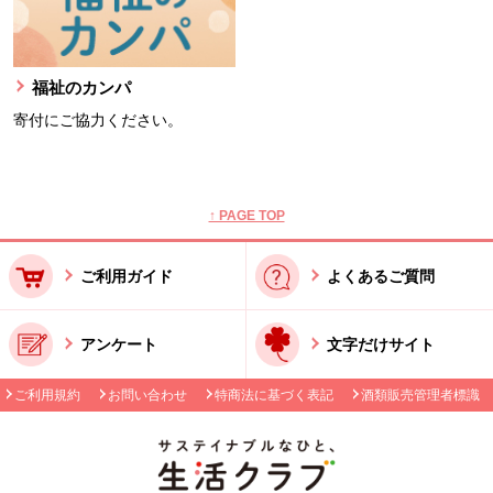
福祉のカンパ
寄付にご協力ください。
本文ここまで。
ここから共通フッターメニューです。
↑ PAGE TOP
ご利用ガイド
よくあるご質問
アンケート
文字だけサイト
ご利用規約
お問い合わせ
特商法に基づく表記
酒類販売管理者標識