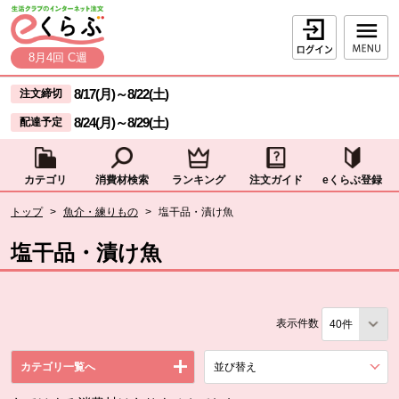
本文へジャンプする。
ページの先頭です。
ログイン
8月4回 C週
ここからサイト内共通メニューです。
サイト内共通メニューをスキップする
8/17(月)
～
8/22(土)
注文締切
8/24(月)
～
8/29(土)
配達予定
カテゴリ
消費材検索
ランキング
注文ガイド
eくらぶ登録
サイト内共通メニューここまで。
ここから現在位置です。
トップ
>
魚介・練りもの
>
塩干品・漬け魚
現在位置ここまで
塩干品・漬け魚
表示件数
カテゴリ一覧へ
並び替え
を展開する。