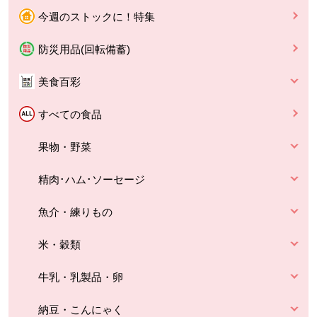
今週のストックに！特集
防災用品(回転備蓄)
美食百彩
すべての食品
果物・野菜
精肉･ハム･ソーセージ
魚介・練りもの
米・穀類
牛乳・乳製品・卵
納豆・こんにゃく