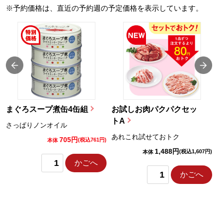
※予約価格は、直近の予約週の予定価格を表示しています。
まぐろスープ煮缶4缶組
お試しお肉パクパクセッ
トA
さっぱりノンオイル
あれこれ試せておトク
705円
)
(税込761円)
本体
1,488円
(税込1,607円)
本体
かごへ
かごへ