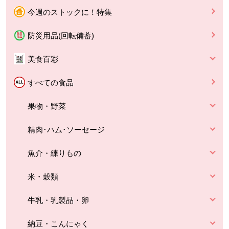
今週のストックに！特集
防災用品(回転備蓄)
美食百彩
すべての食品
果物・野菜
精肉･ハム･ソーセージ
魚介・練りもの
米・穀類
牛乳・乳製品・卵
納豆・こんにゃく