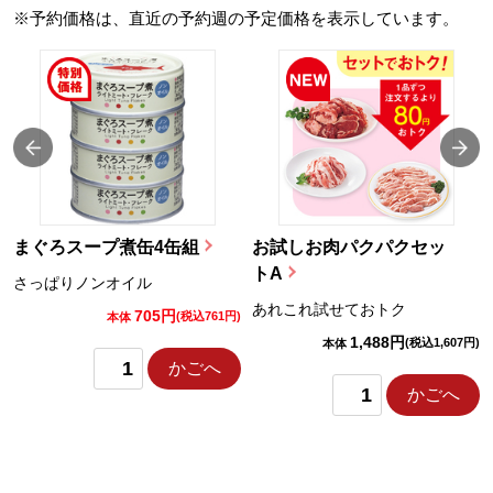
※予約価格は、直近の予約週の予定価格を表示しています。
まぐろスープ煮缶4缶組
お試しお肉パクパクセッ
トA
さっぱりノンオイル
あれこれ試せておトク
705円
)
(税込761円)
本体
1,488円
(税込1,607円)
本体
かごへ
かごへ