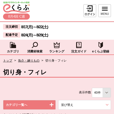
本文へジャンプする。
ページの先頭です。
ログイン
8月4回 C週
ここからサイト内共通メニューです。
サイト内共通メニューをスキップする
8/17(月)
～
8/22(土)
注文締切
8/24(月)
～
8/29(土)
配達予定
カテゴリ
消費材検索
ランキング
注文ガイド
eくらぶ登録
サイト内共通メニューここまで。
ここから現在位置です。
トップ
>
魚介・練りもの
>
切り身・フィレ
現在位置ここまで
切り身・フィレ
表示件数
カテゴリ一覧へ
並び替え
を展開する。