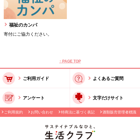
福祉のカンパ
寄付にご協力ください。
本文ここまで。
ここから共通フッターメニューです。
↑ PAGE TOP
ご利用ガイド
よくあるご質問
アンケート
文字だけサイト
ご利用規約
お問い合わせ
特商法に基づく表記
酒類販売管理者標識