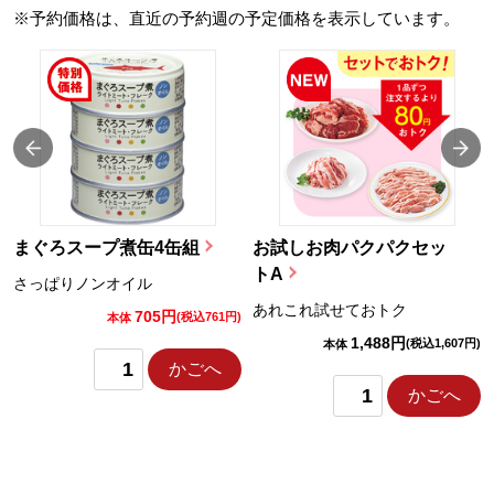
※予約価格は、直近の予約週の予定価格を表示しています。
まぐろスープ煮缶4缶組
お試しお肉パクパクセッ
トA
さっぱりノンオイル
あれこれ試せておトク
705円
)
(税込761円)
本体
1,488円
(税込1,607円)
本体
かごへ
かごへ