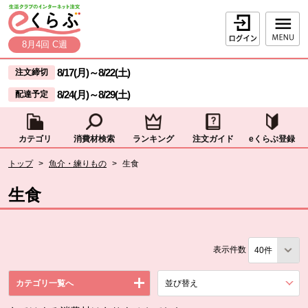
本文へジャンプする。
ページの先頭です。
ログイン
8月4回 C週
ここからサイト内共通メニューです。
サイト内共通メニューをスキップする
8/17(月)
～
8/22(土)
注文締切
8/24(月)
～
8/29(土)
配達予定
カテゴリ
消費材検索
ランキング
注文ガイド
eくらぶ登録
サイト内共通メニューここまで。
ここから現在位置です。
トップ
>
魚介・練りもの
>
生食
現在位置ここまで
生食
表示件数
カテゴリ一覧へ
並び替え
を展開する。