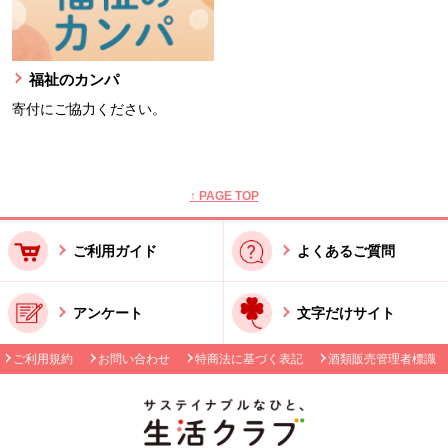
福祉のカンパ
寄付にご協力ください。
本文ここまで。
ここから共通フッターメニューです。
↑ PAGE TOP
ご利用ガイド
よくあるご質問
アンケート
文字だけサイト
ご利用規約
お問い合わせ
特商法に基づく表記
酒類販売管理者標識