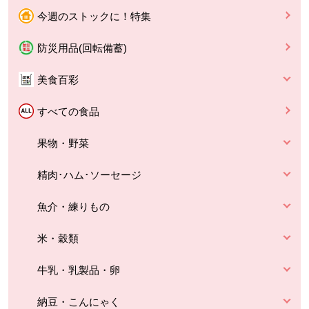
今週のストックに！特集
防災用品(回転備蓄)
美食百彩
すべての食品
果物・野菜
精肉･ハム･ソーセージ
魚介・練りもの
米・穀類
牛乳・乳製品・卵
納豆・こんにゃく