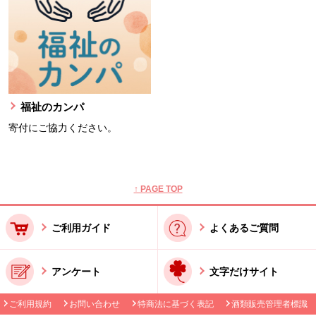
福祉のカンパ
寄付にご協力ください。
本文ここまで。
ここから共通フッターメニューです。
↑ PAGE TOP
ご利用ガイド
よくあるご質問
アンケート
文字だけサイト
ご利用規約
お問い合わせ
特商法に基づく表記
酒類販売管理者標識