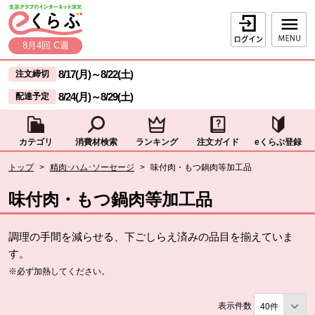
本文へジャンプする。
ページの先頭です。
ログイン
8月4回 C週
ここからサイト内共通メニューです。
サイト内共通メニューをスキップする
8/17(月)
～
8/22(土)
注文締切
8/24(月)
～
8/29(土)
配達予定
カテゴリ
消費材検索
ランキング
注文ガイド
eくらぶ登録
サイト内共通メニューここまで。
ここから現在位置です。
トップ
>
精肉･ハム･ソーセージ
>
味付肉・もつ鍋肉等加工品
現在位置ここまで
味付肉・もつ鍋肉等加工品
調理の手間を減らせる、下ごしらえ済みの品目を揃えていま
す。
※必ず加熱してください。
表示件数