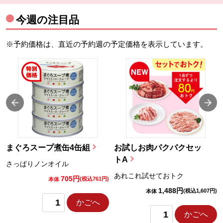
今週の注目品
※予約価格は、直近の予約週の予定価格を表示しています。
まぐろスープ煮缶4缶組
お試しお肉パクパクセッ
トA
さっぱりノンオイル
あれこれ試せておトク
705円
)
(税込761円)
本体
1,488円
(税込1,607円)
本体
かごへ
かごへ