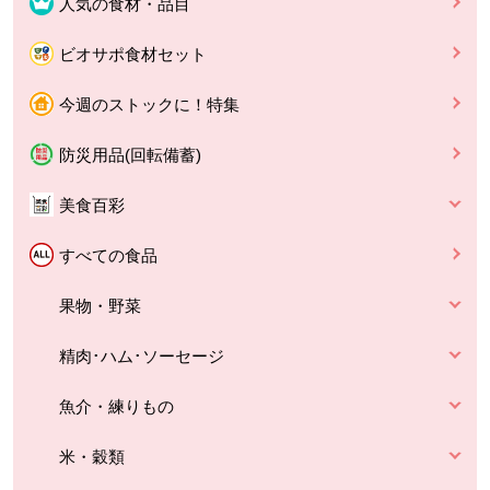
人気の食材・品目
ビオサポ食材セット
今週のストックに！特集
防災用品(回転備蓄)
美食百彩
すべての食品
果物・野菜
精肉･ハム･ソーセージ
魚介・練りもの
米・穀類