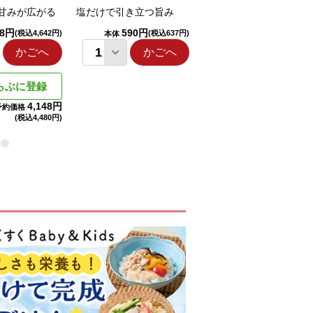
甘みが広がる
塩だけで引き立つ旨み
国産りんご果汁を使用
98円
590円
1,114円
(税込4,642円)
(税込637円)
(税込1,203円
本体
本体
かごへ
かごへ
かごへ
らぶに登録
4,148円
予約価格
(税込
4,480円)