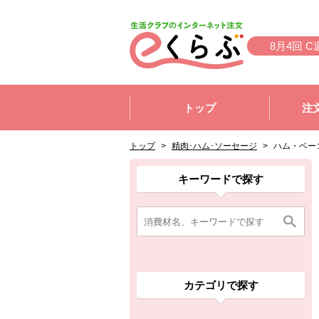
本文へジャンプする。
ページの先頭です。
8月4回 C
ここからサイト内共通メニューです。
サイト内共通メニューをスキップする
トップ
注
サイト内共通メニューここまで。
ここから現在位置です。
現在位置ここまで
トップ
>
精肉･ハム･ソーセージ
>
ハム・ベー
ここから消費材検索メニューです。
消費材検索メニューここまで。
ここから本文です。
ここから組合員向けメニューです。
組合員向けメニューここまで。
ここから本文です。
キーワードで探す
カテゴリで探す