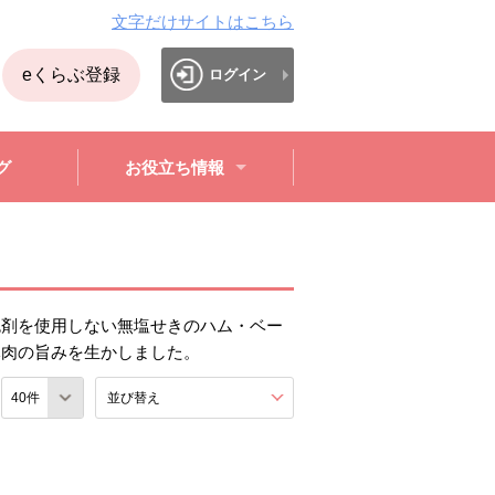
文字だけサイトはこちら
eくらぶ登録
ログイン
グ
お役立ち情報
色剤を使用しない無塩せきのハム・ベー
豚肉の旨みを生かしました。
数
並び替え
を展開する。