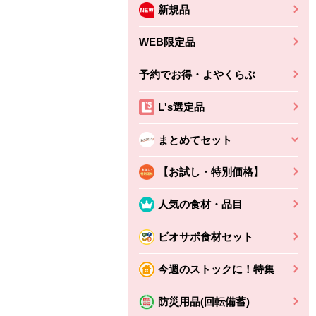
新規品
WEB限定品
予約でお得・よやくらぶ
L's選定品
まとめてセット
【お試し・特別価格】
人気の食材・品目
ビオサポ食材セット
今週のストックに！特集
ちょこっと揚げ（香
ね天
バルサミコ
防災用品(回転備蓄)
ばしエビ味...
さわやか
コク深くフルーティー