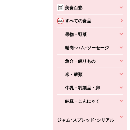
えびの風味がぶわっ！
美食百彩
3円
2,160円
(税込370円)
(税込2,333円)
本体
330円
(税込356円)
本体
かごへ
かごへ
すべての食品
かごへ
果物・野菜
精肉･ハム･ソーセージ
魚介・練りもの
米・穀類
牛乳・乳製品・卵
納豆・こんにゃく
ジャム･スプレッド･シリアル