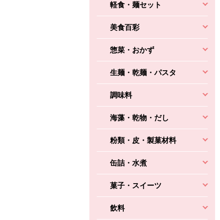
軽食・麺セット
美食百彩
惣菜・おかず
生麺・乾麺・パスタ
調味料
海藻・乾物・だし
粉類・皮・製菓材料
缶詰・水煮
菓子・スイーツ
飲料