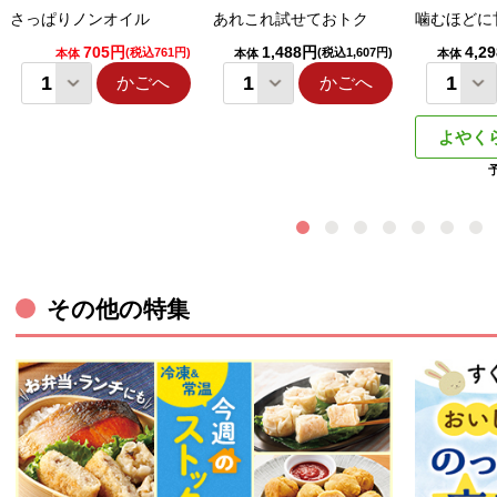
さっぱりノンオイル
あれこれ試せておトク
噛むほどに
705円
1,488円
4,2
(税込761円)
(税込1,607円)
本体
本体
本体
かごへ
かごへ
よやく
その他の特集