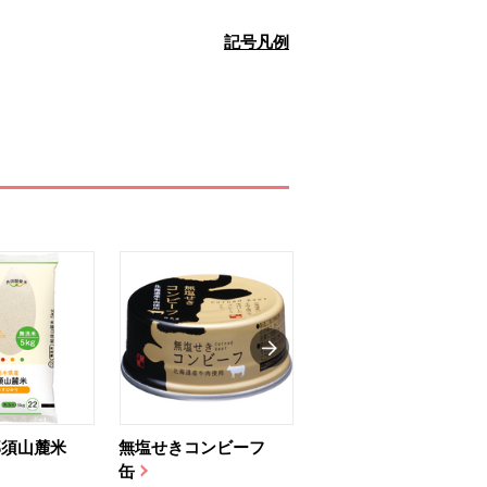
記号凡例
那須山麓米
無塩せきコンビーフ
ちゅるっと飲むゼリ
缶
ー（りんご...