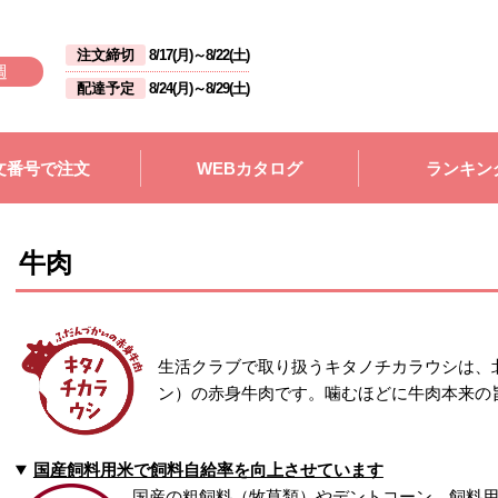
注文締切
8/17(月)
～
8/22(土)
週
配達予定
8/24(月)
～
8/29(土)
文番号で注文
WEBカタログ
ランキン
牛肉
生活クラブで取り扱うキタノチカラウシは、
ン）の赤身牛肉です。噛むほどに牛肉本来の
国産飼料用米で飼料自給率を向上させています
国産の粗飼料（牧草類）やデントコーン、飼料