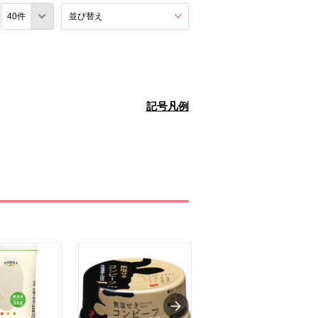
数
並び替え
を展開する。
記号凡例