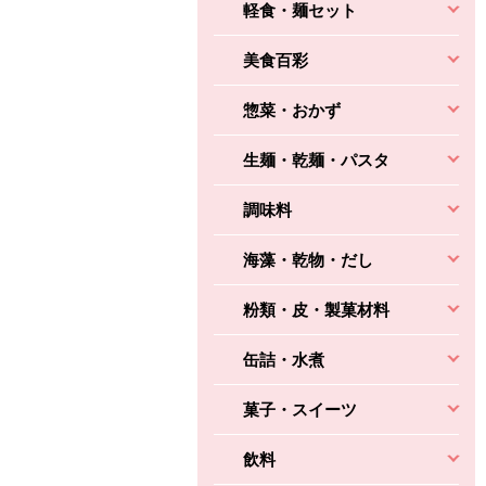
軽食・麺セット
美食百彩
ちょこっと揚げ（香
ね天
バルサミコ
ばしエビ味...
惣菜・おかず
さわやか
コク深くフルーティー
えびの風味がぶわっ！
3円
2,160円
(税込370円)
(税込2,333円)
本体
生麺・乾麺・パスタ
330円
(税込356円)
本体
かごへ
かごへ
かごへ
調味料
海藻・乾物・だし
粉類・皮・製菓材料
缶詰・水煮
菓子・スイーツ
飲料