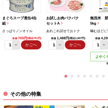
まぐろスープ煮缶4缶
お試しお肉パクパク
無洗米 
組
セットA
5kg
さっぱりノンオイル
あれこれ試せておトク
噛むほどに
705円
1,488円
4,2
(税込761円)
(税込1,607円)
本体
本体
本体
かごへ
かごへ
よやく
その他の特集