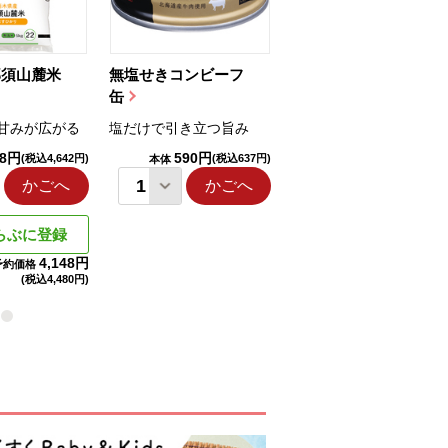
那須山麓米
無塩せきコンビーフ
ちゅるっと飲むゼリ
缶
ー（りんご...
甘みが広がる
塩だけで引き立つ旨み
国産りんご果汁を使用
98円
590円
1,114円
(税込4,642円)
(税込637円)
(税込1,203円
本体
本体
かごへ
かごへ
かごへ
らぶに登録
4,148円
予約価格
(税込
4,480円)