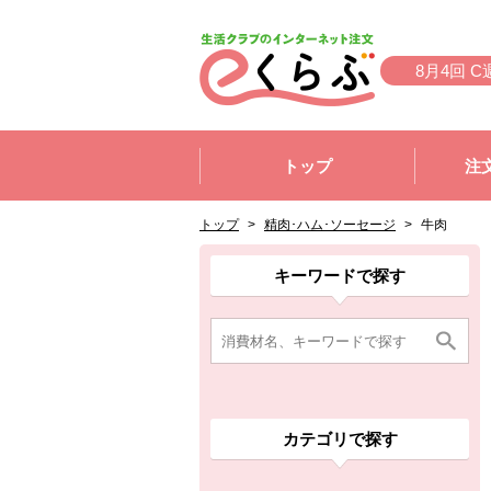
本文へジャンプする。
ページの先頭です。
8月4回 C
ここからサイト内共通メニューです。
サイト内共通メニューをスキップする
トップ
注
サイト内共通メニューここまで。
ここから現在位置です。
現在位置ここまで
トップ
>
精肉･ハム･ソーセージ
>
牛肉
ここから消費材検索メニューです。
消費材検索メニューここまで。
ここから本文です。
ここから組合員向けメニューです。
組合員向けメニューここまで。
ここから本文です。
キーワードで探す
カテゴリで探す