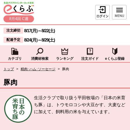
本文へジャンプする。
ページの先頭です。
ログイン
8月4回 C週
ここからサイト内共通メニューです。
サイト内共通メニューをスキップする
8/17(月)
～
8/22(土)
注文締切
8/24(月)
～
8/29(土)
配達予定
カテゴリ
消費材検索
ランキング
注文ガイド
eくらぶ登録
サイト内共通メニューここまで。
ここから現在位置です。
トップ
>
精肉･ハム･ソーセージ
>
豚肉
現在位置ここまで
豚肉
生活クラブで取り扱う平田牧場の「日本の米育
ち豚」は、トウモロコシや大豆かす、大麦など
に加えて、飼料用の米を与えています。