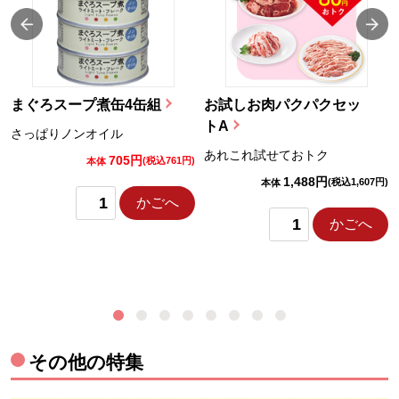
まぐろスープ煮缶4缶組
お試しお肉パクパクセッ
トA
さっぱりノンオイル
あれこれ試せておトク
705円
)
(税込761円)
本体
1,488円
(税込1,607円)
本体
かごへ
かごへ
その他の特集