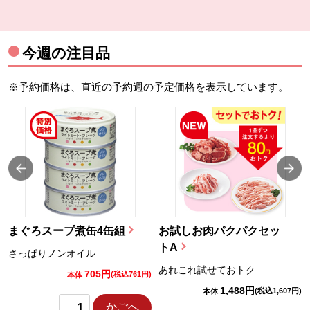
今週の注目品
※予約価格は、直近の予約週の予定価格を表示しています。
まぐろスープ煮缶4缶組
お試しお肉パクパクセッ
トA
さっぱりノンオイル
あれこれ試せておトク
705円
)
(税込761円)
本体
1,488円
(税込1,607円)
本体
かごへ