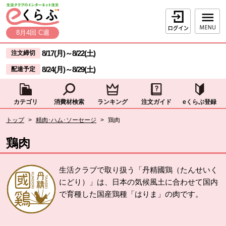
本文へジャンプする。
ページの先頭です。
ログイン
8月4回 C週
ここからサイト内共通メニューです。
サイト内共通メニューをスキップする
8/17(月)
～
8/22(土)
注文締切
8/24(月)
～
8/29(土)
配達予定
カテゴリ
消費材検索
ランキング
注文ガイド
eくらぶ登録
サイト内共通メニューここまで。
ここから現在位置です。
トップ
>
精肉･ハム･ソーセージ
>
鶏肉
現在位置ここまで
鶏肉
生活クラブで取り扱う「丹精國鶏（たんせいく
にどり）」は、日本の気候風土に合わせて国内
で育種した国産鶏種「はりま」の肉です。