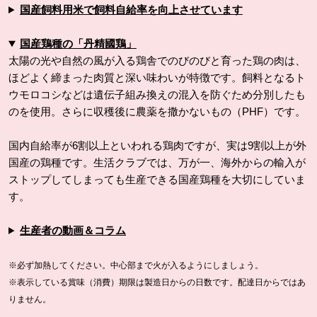
国産飼料用米で飼料自給率を向上させています
国産鶏種の「丹精國鶏」
太陽の光や自然の風が入る鶏舎でのびのびと育った鶏の肉は、
ほどよく締まった肉質と深い味わいが特徴です。飼料となるト
ウモロコシなどは遺伝子組み換えの混入を防ぐため分別したも
のを使用。さらに収穫後に農薬を撒かないもの（PHF）です。
国内自給率が6割以上といわれる鶏肉ですが、実は9割以上が外
国産の鶏種です。生活クラブでは、万が一、海外からの輸入が
ストップしてしまっても生産できる国産鶏種を大切にしていま
す。
生産者の動画＆コラム
※必ず加熱してください。中心部まで火が入るようにしましょう。
※表示している賞味（消費）期限は製造日からの日数です。配達日からではあ
りません。