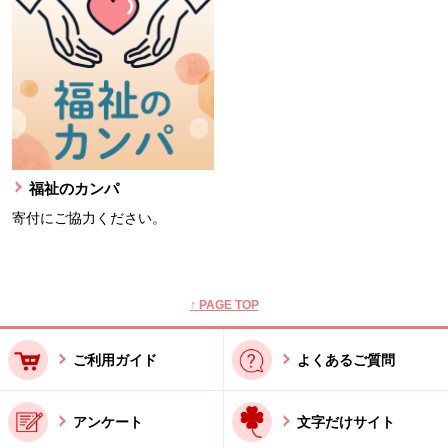
福祉のカンパ
寄付にご協力ください。
本文ここまで。
ここから共通フッターメニューです。
↑ PAGE TOP
ご利用ガイド
よくあるご質問
アンケート
文字だけサイト