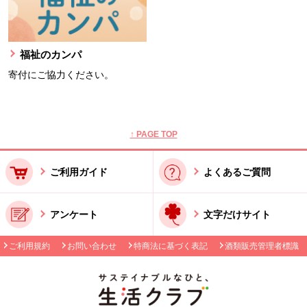
福祉のカンパ
寄付にご協力ください。
本文ここまで。
ここから共通フッターメニューです。
↑ PAGE TOP
ご利用ガイド
よくあるご質問
アンケート
文字だけサイト
ご利用規約
お問い合わせ
特商法に基づく表記
酒類販売管理者標識