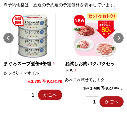
※予約価格は、直近の予約週の予定価格を表示しています。
まぐろスープ煮缶4缶組
お試しお肉パクパクセッ
トA
さっぱりノンオイル
あれこれ試せておトク
705円
)
(税込761円)
本体
1,488円
(税込1,607円)
本体
かごへ
かごへ