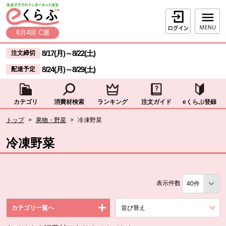
本文へジャンプする。
ページの先頭です。
ログイン
8月4回 C週
ここからサイト内共通メニューです。
サイト内共通メニューをスキップする
8/17(月)
～
8/22(土)
注文締切
8/24(月)
～
8/29(土)
配達予定
カテゴリ
消費材検索
ランキング
注文ガイド
eくらぶ登録
サイト内共通メニューここまで。
ここから現在位置です。
トップ
>
果物・野菜
>
冷凍野菜
現在位置ここまで
冷凍野菜
表示件数
カテゴリ一覧へ
並び替え
を展開する。