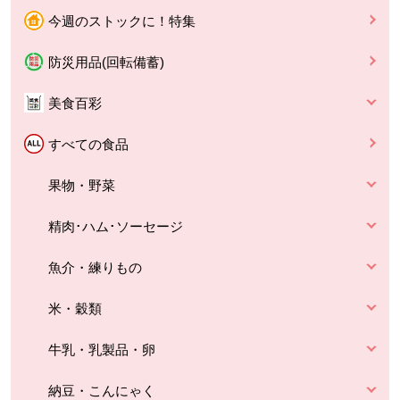
今週のストックに！特集
防災用品(回転備蓄)
美食百彩
すべての食品
果物・野菜
精肉･ハム･ソーセージ
魚介・練りもの
米・穀類
牛乳・乳製品・卵
納豆・こんにゃく