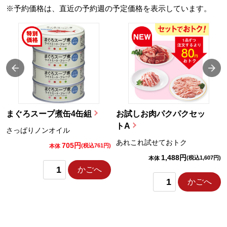
※予約価格は、直近の予約週の予定価格を表示しています。
まぐろスープ煮缶4缶組
お試しお肉パクパクセッ
トA
さっぱりノンオイル
あれこれ試せておトク
705円
)
(税込761円)
本体
1,488円
(税込1,607円)
本体
かごへ
かごへ