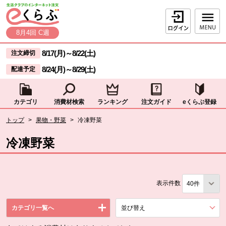
本文へジャンプする。
ページの先頭です。
ログイン
8月4回 C週
ここからサイト内共通メニューです。
サイト内共通メニューをスキップする
8/17(月)
～
8/22(土)
注文締切
8/24(月)
～
8/29(土)
配達予定
カテゴリ
消費材検索
ランキング
注文ガイド
eくらぶ登録
サイト内共通メニューここまで。
ここから現在位置です。
トップ
>
果物・野菜
>
冷凍野菜
現在位置ここまで
冷凍野菜
表示件数
カテゴリ一覧へ
並び替え
を展開する。