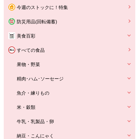
今週のストックに！特集
防災用品(回転備蓄)
美食百彩
すべての食品
果物・野菜
精肉･ハム･ソーセージ
魚介・練りもの
米・穀類
牛乳・乳製品・卵
納豆・こんにゃく