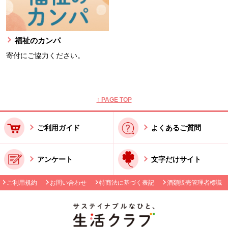
福祉のカンパ
寄付にご協力ください。
本文ここまで。
ここから共通フッターメニューです。
↑ PAGE TOP
ご利用ガイド
よくあるご質問
アンケート
文字だけサイト
ご利用規約
お問い合わせ
特商法に基づく表記
酒類販売管理者標識