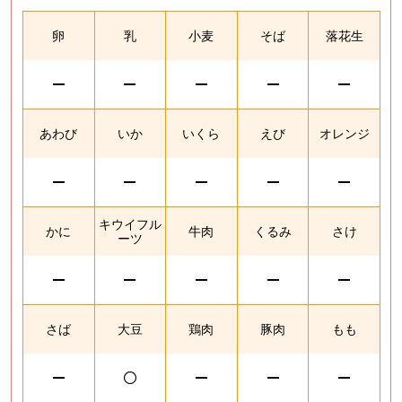
卵
乳
小麦
そば
落花生
あわび
いか
いくら
えび
オレンジ
キウイフル
かに
牛肉
くるみ
さけ
ーツ
さば
大豆
鶏肉
豚肉
もも