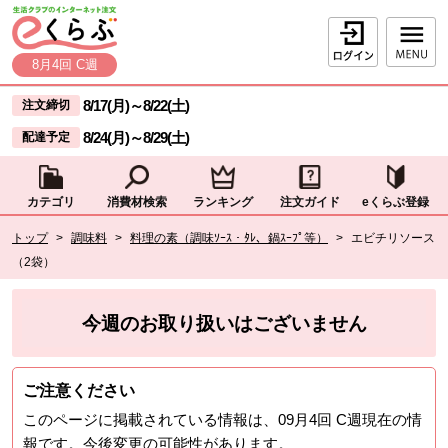
本文へジャンプする。
ページの先頭です。
ログイン
8月4回 C週
ここからサイト内共通メニューです。
サイト内共通メニューをスキップする
8/17(月)
～
8/22(土)
注文締切
8/24(月)
～
8/29(土)
配達予定
カテゴリ
消費材検索
ランキング
注文ガイド
eくらぶ登録
サイト内共通メニューここまで。
ここから現在位置です。
トップ
>
調味料
>
料理の素（調味ｿｰｽ・ﾀﾚ、鍋ｽｰﾌﾟ等）
>
エビチリソース
（2袋）
現在位置ここまで
今週のお取り扱いはございません
ご注意ください
このページに掲載されている情報は、
09月4回 C週
現在の情
報です。今後変更の可能性があります。