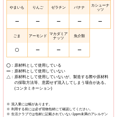
カシューナ
やまいも
りんご
ゼラチン
バナナ
ッツ
マカダミア
ごま
アーモンド
魚介類
ナッツ
:
原材料として使用している
:
原材料として使用していない
:
原材料として使用していないが、製造する際や原材料
の採取方法等、意図せず混入してしまう場合がある。
(コンタミネーション)
※
混入量には幅があります。
※
利用する前には必ず現物包材にて確認してください。
※
生活クラブでは包材に記載されていない1ppm未満のアレルゲン