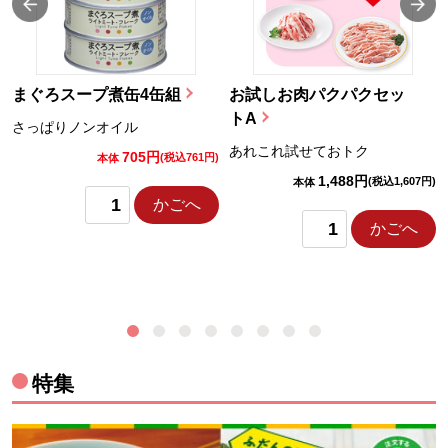
まぐろスープ煮缶4缶組
お試しお肉パクパクセッ
トA
さっぱりノンオイル
あれこれ試せておトク
705円
)
(税込761円)
本体
1,488円
(税込1,607円)
本体
かごへ
かごへ
特集