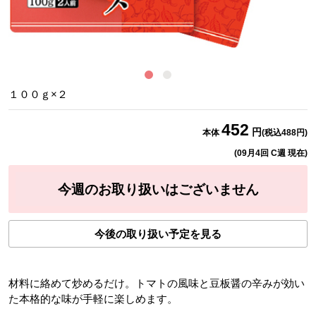
調
１００ｇ×２
452
円
本体
(税込
488
円)
(
09月4回 C週
現在)
今週のお取り扱いはございません
今後の取り扱い予定を見る
材料に絡めて炒めるだけ。トマトの風味と豆板醤の辛みが効い
た本格的な味が手軽に楽しめます。