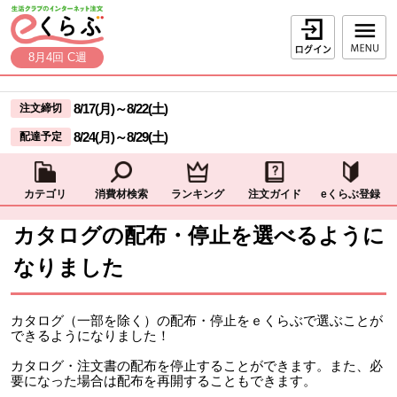
本文へジャンプする。
ページの先頭です。
ログイン
8月4回 C週
ここからサイト内共通メニューです。
サイト内共通メニューをスキップする
8/17(月)
～
8/22(土)
注文締切
8/24(月)
～
8/29(土)
配達予定
カテゴリ
消費材検索
ランキング
注文ガイド
eくらぶ登録
サイト内共通メニューここまで。
ここから現在位置です。
現在位置ここまで
カタログの配布・停止を選べるように
なりました
カタログ（一部を除く）の配布・停止をｅくらぶで選ぶことが
できるようになりました！
カタログ・注文書の配布を停止することができます。また、必
要になった場合は配布を再開することもできます。