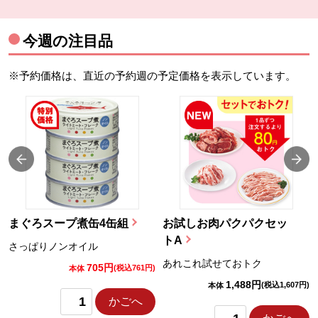
今週の注目品
※予約価格は、直近の予約週の予定価格を表示しています。
まぐろスープ煮缶4缶組
お試しお肉パクパクセッ
トA
さっぱりノンオイル
あれこれ試せておトク
705円
)
(税込761円)
本体
1,488円
(税込1,607円)
本体
かごへ