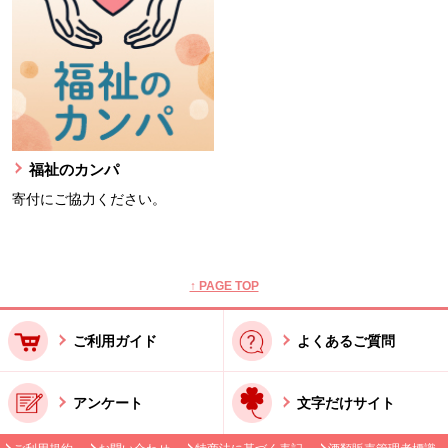
福祉のカンパ
寄付にご協力ください。
本文ここまで。
ここから共通フッターメニューです。
↑ PAGE TOP
ご利用ガイド
よくあるご質問
アンケート
文字だけサイト