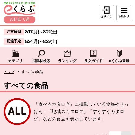
本文へジャンプする。
ページの先頭です。
ログイン
8月4回 C週
ここからサイト内共通メニューです。
サイト内共通メニューをスキップする
8/17(月)
～
8/22(土)
注文締切
8/24(月)
～
8/29(土)
配達予定
カテゴリ
消費材検索
ランキング
注文ガイド
eくらぶ登録
サイト内共通メニューここまで。
ここから現在位置です。
トップ
>
すべての食品
現在位置ここまで
すべての食品
「食べるカタログ」に掲載している食品やせっ
けん、「地域のカタログ」「すくすくカタロ
グ」などの食品を表示しています。