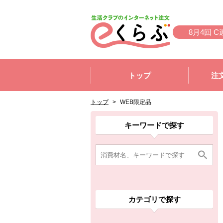
本文へジャンプする。
ページの先頭です。
8月4回 C
ここからサイト内共通メニューです。
サイト内共通メニューをスキップする
トップ
注
サイト内共通メニューここまで。
ここから現在位置です。
現在位置ここまで
トップ
>
WEB限定品
ここから消費材検索メニューです。
消費材検索メニューここまで。
ここから本文です。
ここから組合員向けメニューです。
組合員向けメニューここまで。
ここから本文です。
キーワードで探す
カテゴリで探す