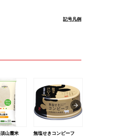
記号凡例
那須山麓米
無塩せきコンビーフ
ちゅるっと飲むゼリ