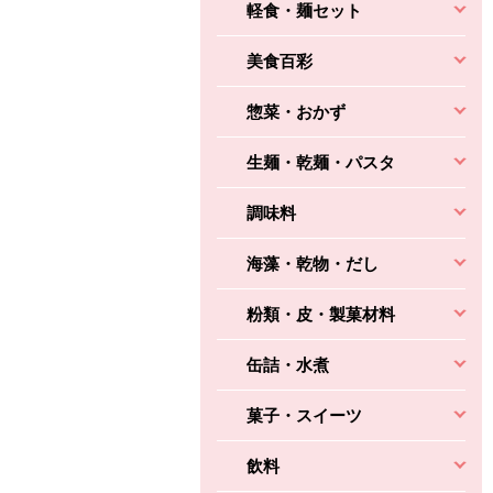
軽食・麺セット
美食百彩
惣菜・おかず
生麺・乾麺・パスタ
調味料
海藻・乾物・だし
粉類・皮・製菓材料
缶詰・水煮
菓子・スイーツ
飲料