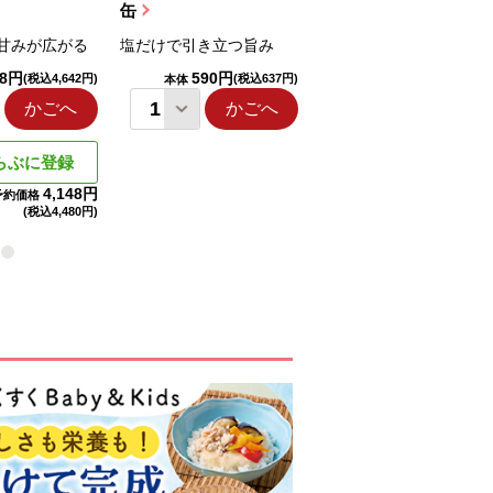
缶
ー（りんご...
甘みが広がる
塩だけで引き立つ旨み
国産りんご果汁を使用
98円
590円
1,114円
(税込4,642円)
(税込637円)
(税込1,203円
本体
本体
かごへ
かごへ
かごへ
らぶに登録
4,148円
予約価格
(税込
4,480円)