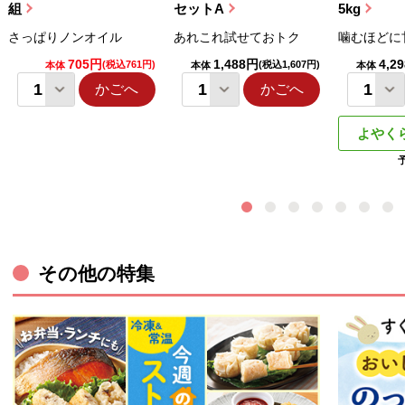
組
セットA
5kg
さっぱりノンオイル
あれこれ試せておトク
噛むほどに
705円
1,488円
4,2
(税込761円)
(税込1,607円)
本体
本体
本体
かごへ
かごへ
よやく
その他の特集