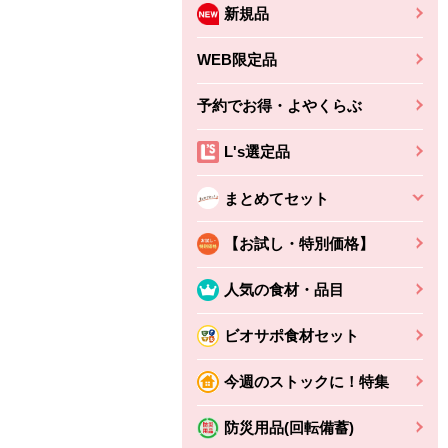
新規品
WEB限定品
予約でお得・よやくらぶ
L's選定品
まとめてセット
【お試し・特別価格】
人気の食材・品目
ビオサポ食材セット
今週のストックに！特集
防災用品(回転備蓄)
ちょこっと揚げ（香
ね天
バルサミコ