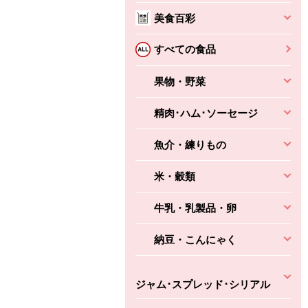
ばしエビ味...
さわやか
コク深くフルーティー
美食百彩
えびの風味がぶわっ！
3円
2,160円
(税込370円)
(税込2,333円)
本体
330円
すべての食品
(税込356円)
本体
かごへ
かごへ
かごへ
果物・野菜
精肉･ハム･ソーセージ
魚介・練りもの
米・穀類
牛乳・乳製品・卵
納豆・こんにゃく
ジャム･スプレッド･シリアル