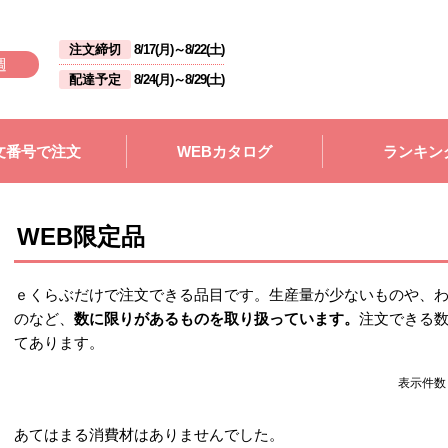
注文締切
8/17(月)
～
8/22(土)
週
配達予定
8/24(月)
～
8/29(土)
文番号で注文
WEBカタログ
ランキン
WEB限定品
ｅくらぶだけで注文できる品目です。生産量が少ないものや、
のなど、
数に限りがあるものを取り扱っています。
注文できる
てあります。
表示件
あてはまる消費材はありませんでした。