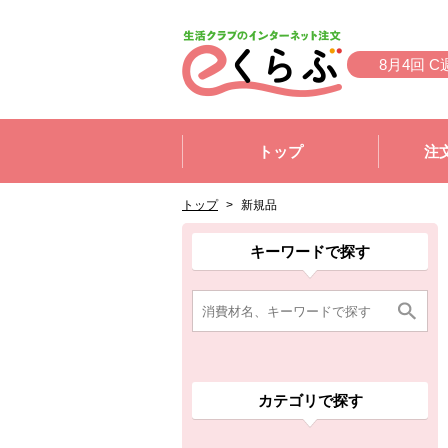
本文へジャンプする。
ページの先頭です。
8月4回 C
ここからサイト内共通メニューです。
サイト内共通メニューをスキップする
トップ
注
サイト内共通メニューここまで。
ここから現在位置です。
現在位置ここまで
トップ
>
新規品
ここから消費材検索メニューです。
消費材検索メニューここまで。
ここから本文です。
ここから組合員向けメニューです。
組合員向けメニューここまで。
ここから本文です。
キーワードで探す
カテゴリで探す