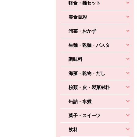
軽食・麺セット
美食百彩
惣菜・おかず
生麺・乾麺・パスタ
調味料
海藻・乾物・だし
粉類・皮・製菓材料
缶詰・水煮
菓子・スイーツ
飲料