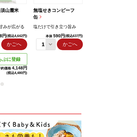
那須山麓米
無塩せきコンビーフ
ちゅるっと飲むゼリ
缶
ー（りんご...
甘みが広がる
塩だけで引き立つ旨み
国産りんご果汁を使用
98円
590円
1,114円
(税込4,642円)
(税込637円)
(税込1,203円
本体
本体
かごへ
かごへ
かごへ
らぶに登録
4,148円
予約価格
(税込
4,480円)