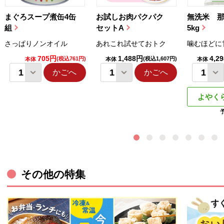
まぐろスープ煮缶4缶
お試しお肉パクパク
無洗米 
組
セットA
5kg
さっぱりノンオイル
あれこれ試せておトク
噛むほどに
705円
1,488円
4,2
(税込761円)
(税込1,607円)
本体
本体
本体
かごへ
かごへ
よやく
その他の特集