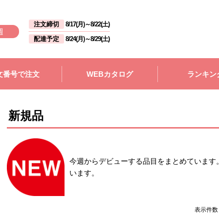
注文締切
8/17(月)
～
8/22(土)
週
配達予定
8/24(月)
～
8/29(土)
文番号で注文
WEBカタログ
ランキン
新規品
今週からデビューする品目をまとめています
います。
表示件