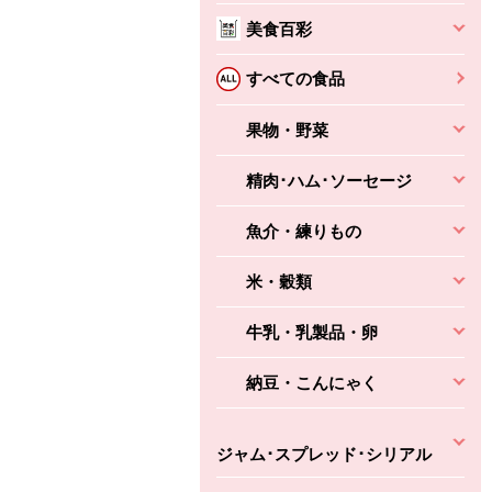
美食百彩
ちょこっと揚げ（香
ね天
バルサミコ
ばしエビ味...
さわやか
コク深くフルーティー
すべての食品
えびの風味がぶわっ！
3円
2,160円
(税込370円)
(税込2,333円)
本体
330円
果物・野菜
(税込356円)
本体
かごへ
かごへ
かごへ
精肉･ハム･ソーセージ
魚介・練りもの
米・穀類
牛乳・乳製品・卵
納豆・こんにゃく
ジャム･スプレッド･シリアル