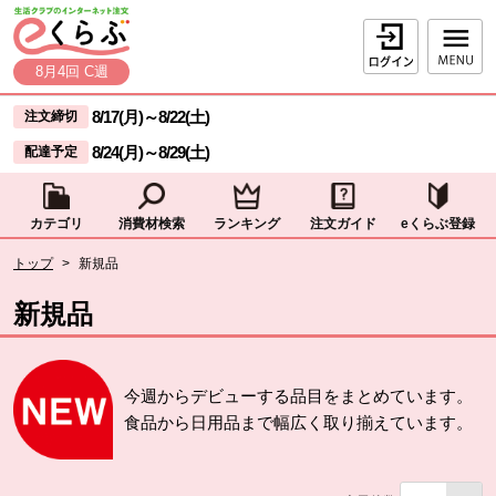
本文へジャンプする。
ページの先頭です。
ログイン
8月4回 C週
ここからサイト内共通メニューです。
サイト内共通メニューをスキップする
8/17(月)
～
8/22(土)
注文締切
8/24(月)
～
8/29(土)
配達予定
カテゴリ
消費材検索
ランキング
注文ガイド
eくらぶ登録
サイト内共通メニューここまで。
ここから現在位置です。
トップ
>
新規品
現在位置ここまで
新規品
今週からデビューする品目をまとめています。
食品から日用品まで幅広く取り揃えています。