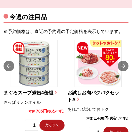
今週の注目品
※予約価格は、直近の予約週の予定価格を表示しています。
まぐろスープ煮缶4缶組
お試しお肉パクパクセッ
トA
さっぱりノンオイル
あれこれ試せておトク
705円
)
(税込761円)
本体
1,488円
(税込1,607円)
本体
かごへ