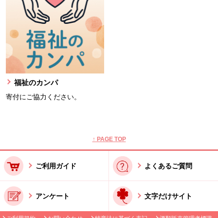
福祉のカンパ
寄付にご協力ください。
本文ここまで。
ここから共通フッターメニューです。
↑ PAGE TOP
ご利用ガイド
よくあるご質問
アンケート
文字だけサイト