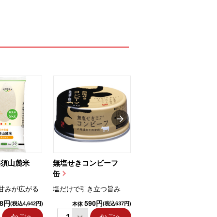
那須山麓米
無塩せきコンビーフ
ちゅるっと飲むゼリ
缶
ー（りんご...
甘みが広がる
塩だけで引き立つ旨み
国産りんご果汁を使用
98円
590円
1,114円
(税込4,642円)
(税込637円)
(税込1,203円
本体
本体
かごへ
かごへ
かごへ