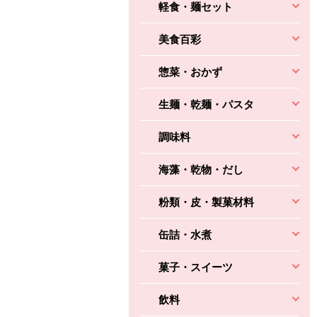
軽食・麺セット
美食百彩
惣菜・おかず
生麺・乾麺・パスタ
調味料
海藻・乾物・だし
粉類・皮・製菓材料
缶詰・水煮
菓子・スイーツ
飲料