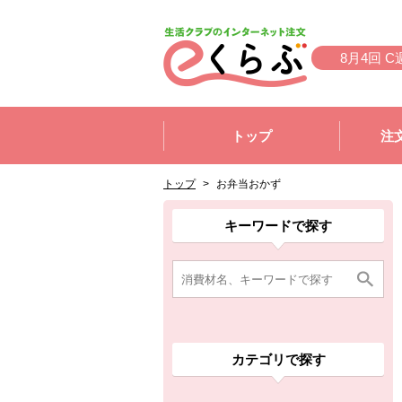
本文へジャンプする。
ページの先頭です。
8月4回 C
ここからサイト内共通メニューです。
サイト内共通メニューをスキップする
トップ
注
サイト内共通メニューここまで。
ここから現在位置です。
現在位置ここまで
トップ
>
お弁当おかず
ここから消費材検索メニューです。
消費材検索メニューここまで。
ここから本文です。
ここから組合員向けメニューです。
組合員向けメニューここまで。
ここから本文です。
キーワードで探す
カテゴリで探す