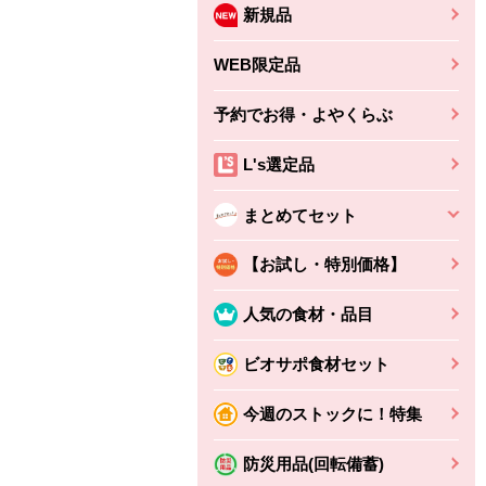
新規品
WEB限定品
予約でお得・よやくらぶ
L's選定品
まとめてセット
【お試し・特別価格】
人気の食材・品目
ビオサポ食材セット
ちょこっと揚げ（香
ね天
バルサミコ
ばしエビ味...
さわやか
コク深くフルーティー
今週のストックに！特集
えびの風味がぶわっ！
3円
2,160円
(税込370円)
(税込2,333円)
本体
330円
(税込356円)
本体
かごへ
かごへ
防災用品(回転備蓄)
かごへ