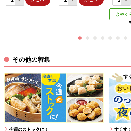
よやく
その他の特集
今週のストックに！
すくすく