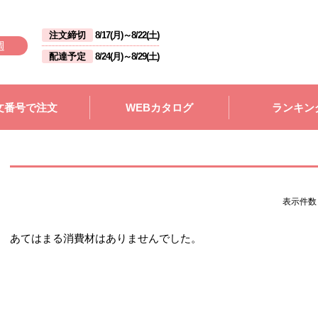
注文締切
8/17(月)
～
8/22(土)
週
配達予定
8/24(月)
～
8/29(土)
文番号で注文
WEBカタログ
ランキン
表示件
あてはまる消費材はありませんでした。