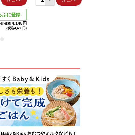
らぶに登録
4,148円
予約価格
(税込
4,480円)
Baby＆Kids おむつやミルクなども！