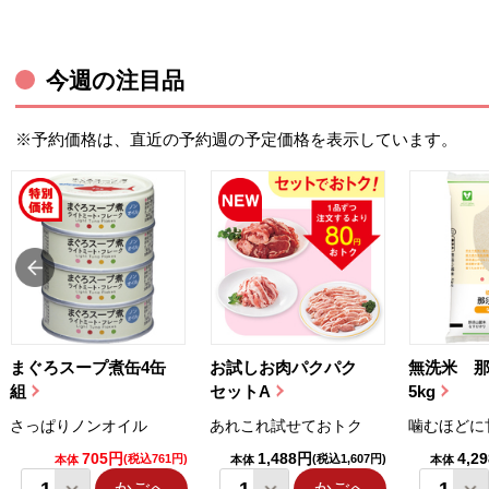
今週の注目品
※予約価格は、直近の予約週の予定価格を表示しています。
まぐろスープ煮缶4缶
お試しお肉パクパク
無洗米 
組
セットA
5kg
さっぱりノンオイル
あれこれ試せておトク
噛むほどに
705円
1,488円
4,2
(税込761円)
(税込1,607円)
本体
本体
本体
かごへ
かごへ