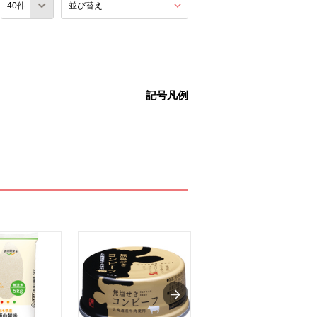
数
並び替え
を展開する。
記号凡例