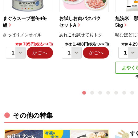
まぐろスープ煮缶4缶
お試しお肉パクパク
無洗米 
組
セットA
5kg
さっぱりノンオイル
あれこれ試せておトク
噛むほどに
705円
1,488円
4,2
(税込761円)
(税込1,607円)
本体
本体
本体
かごへ
かごへ
よやく
その他の特集