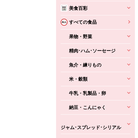
美食百彩
ちょこっと揚げ（香
ね天
バルサミコ
すべての食品
ばしエビ味...
さわやか
コク深くフルーティー
えびの風味がぶわっ！
果物・野菜
3円
2,160円
(税込370円)
(税込2,333円)
本体
330円
(税込356円)
本体
かごへ
かごへ
精肉･ハム･ソーセージ
かごへ
魚介・練りもの
米・穀類
牛乳・乳製品・卵
納豆・こんにゃく
ジャム･スプレッド･シリアル