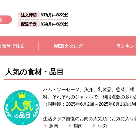
注文締切
8/17(月)
～
8/22(土)
週
配達予定
8/24(月)
～
8/29(土)
文番号で注文
WEBカタログ
ランキン
人気の食材・品目
ハム・ソーセージ、魚介、乳製品、惣菜、麺
料、それぞれのジャンルで、利用点数の多い
（同時期：2025年6月2回～2025年8月1回
生活クラブ自慢のお肉の人気順（お気に入り
豚肉
鶏肉
牛肉