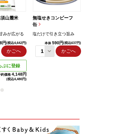
那須山麓米
無塩せきコンビーフ
ちゅるっと飲むゼリ
缶
ー（りんご...
甘みが広がる
塩だけで引き立つ旨み
国産りんご果汁を使用
98円
590円
1,114円
(税込4,642円)
(税込637円)
(税込1,203円
本体
本体
かごへ
かごへ
かごへ
らぶに登録
4,148円
予約価格
(税込
4,480円)