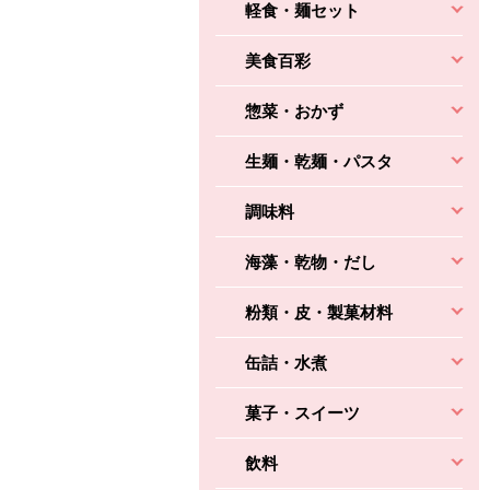
軽食・麺セット
美食百彩
惣菜・おかず
生麺・乾麺・パスタ
調味料
海藻・乾物・だし
粉類・皮・製菓材料
缶詰・水煮
菓子・スイーツ
飲料