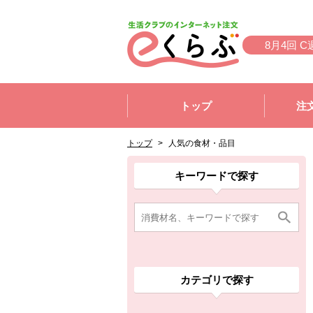
本文へジャンプする。
ページの先頭です。
8月4回 C
ここからサイト内共通メニューです。
サイト内共通メニューをスキップする
トップ
注
サイト内共通メニューここまで。
ここから現在位置です。
現在位置ここまで
トップ
>
人気の食材・品目
ここから消費材検索メニューです。
消費材検索メニューここまで。
ここから本文です。
ここから組合員向けメニューです。
組合員向けメニューここまで。
ここから本文です。
キーワードで探す
カテゴリで探す