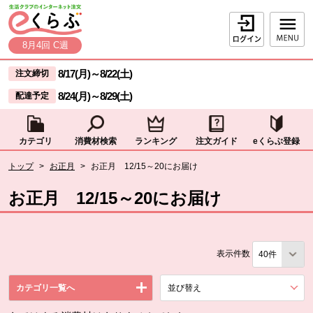
本文へジャンプする。
ページの先頭です。
ログイン
8月4回 C週
ここからサイト内共通メニューです。
サイト内共通メニューをスキップする
8/17(月)
～
8/22(土)
注文締切
8/24(月)
～
8/29(土)
配達予定
カテゴリ
消費材検索
ランキング
注文ガイド
eくらぶ登録
サイト内共通メニューここまで。
ここから現在位置です。
トップ
>
お正月
>
お正月 12/15～20にお届け
現在位置ここまで
お正月 12/15～20にお届け
表示件数
カテゴリ一覧へ
並び替え
を展開する。