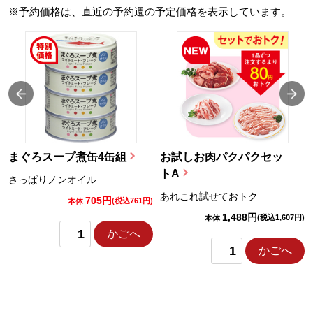
※予約価格は、直近の予約週の予定価格を表示しています。
まぐろスープ煮缶4缶組
お試しお肉パクパクセッ
トA
さっぱりノンオイル
あれこれ試せておトク
705円
)
(税込761円)
本体
1,488円
(税込1,607円)
本体
かごへ
かごへ