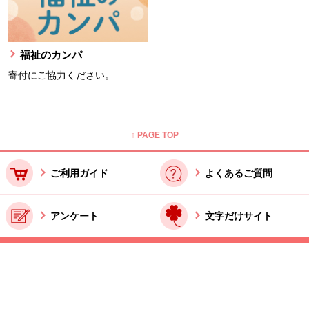
福祉のカンパ
寄付にご協力ください。
本文ここまで。
ここから共通フッターメニューです。
↑ PAGE TOP
ご利用ガイド
よくあるご質問
アンケート
文字だけサイト
ご利用規約
お問い合わせ
特商法に基づく表記
酒類販売管理者標識