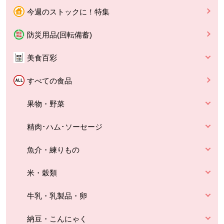
今週のストックに！特集
防災用品(回転備蓄)
美食百彩
すべての食品
果物・野菜
精肉･ハム･ソーセージ
魚介・練りもの
米・穀類
牛乳・乳製品・卵
納豆・こんにゃく