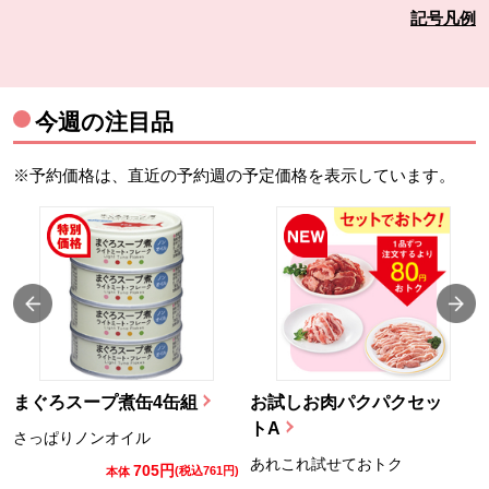
記号凡例
今週の注目品
※予約価格は、直近の予約週の予定価格を表示しています。
まぐろスープ煮缶4缶組
お試しお肉パクパクセッ
トA
さっぱりノンオイル
あれこれ試せておトク
705円
)
(税込761円)
本体