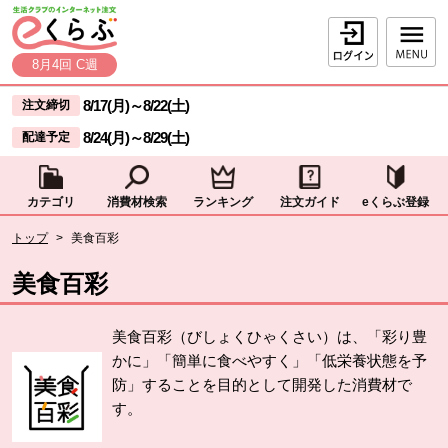
本文へジャンプする。
ページの先頭です。
ログイン
8月4回 C週
ここからサイト内共通メニューです。
サイト内共通メニューをスキップする
8/17(月)
～
8/22(土)
注文締切
8/24(月)
～
8/29(土)
配達予定
カテゴリ
消費材検索
ランキング
注文ガイド
eくらぶ登録
サイト内共通メニューここまで。
ここから現在位置です。
トップ
>
美食百彩
現在位置ここまで
美食百彩
美食百彩（びしょくひゃくさい）は、「彩り豊
かに」「簡単に食べやすく」「低栄養状態を予
防」することを目的として開発した消費材で
す。