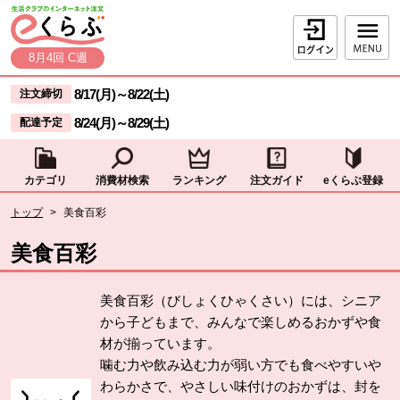
本文へジャンプする。
ページの先頭です。
ログイン
8月4回 C週
ここからサイト内共通メニューです。
サイト内共通メニューをスキップする
8/17(月)
～
8/22(土)
注文締切
8/24(月)
～
8/29(土)
配達予定
カテゴリ
消費材検索
ランキング
注文ガイド
eくらぶ登録
サイト内共通メニューここまで。
ここから現在位置です。
トップ
>
美食百彩
現在位置ここまで
美食百彩
美食百彩（びしょくひゃくさい）には、シニア
から子どもまで、みんなで楽しめるおかずや食
材が揃っています。
噛む力や飲み込む力が弱い方でも食べやすいや
わらかさで、やさしい味付けのおかずは、封を