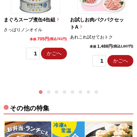
まぐろスープ煮缶4缶組
お試しお肉パクパクセッ
トA
さっぱりノンオイル
あれこれ試せておトク
705円
)
(税込761円)
本体
1,488円
(税込1,607円)
本体
かごへ
かごへ
その他の特集