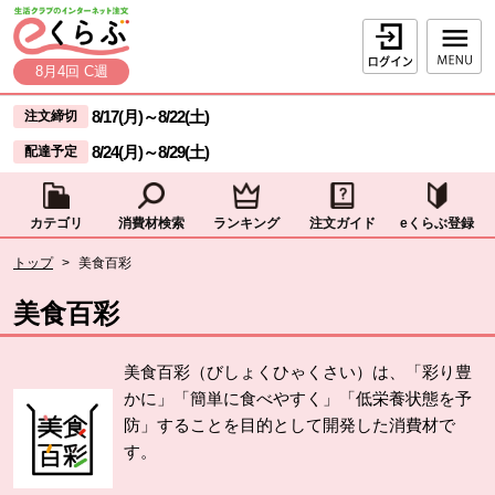
本文へジャンプする。
ページの先頭です。
ログイン
8月4回 C週
ここからサイト内共通メニューです。
サイト内共通メニューをスキップする
8/17(月)
～
8/22(土)
注文締切
8/24(月)
～
8/29(土)
配達予定
カテゴリ
消費材検索
ランキング
注文ガイド
eくらぶ登録
サイト内共通メニューここまで。
ここから現在位置です。
トップ
>
美食百彩
現在位置ここまで
美食百彩
美食百彩（びしょくひゃくさい）は、「彩り豊
かに」「簡単に食べやすく」「低栄養状態を予
防」することを目的として開発した消費材で
す。