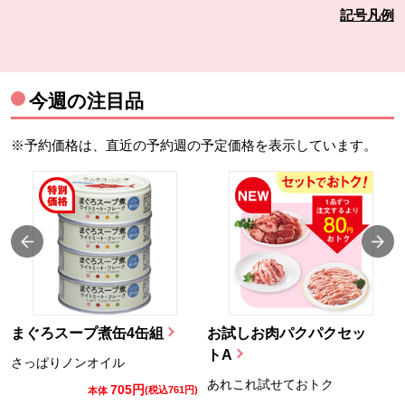
記号凡例
今週の注目品
※予約価格は、直近の予約週の予定価格を表示しています。
まぐろスープ煮缶4缶組
お試しお肉パクパクセッ
トA
さっぱりノンオイル
あれこれ試せておトク
705円
)
(税込761円)
本体