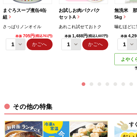
まぐろスープ煮缶4缶
お試しお肉パクパク
無洗米 
組
セットA
5kg
さっぱりノンオイル
あれこれ試せておトク
噛むほどに
705円
1,488円
4,2
(税込761円)
(税込1,607円)
本体
本体
本体
かごへ
かごへ
よやく
その他の特集