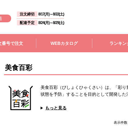
注文締切
8/17(月)
～
8/22(土)
週
配達予定
8/24(月)
～
8/29(土)
文番号で注文
WEBカタログ
ランキン
美食百彩
美食百彩（びしょくひゃくさい）は、「彩り
状態を予防」することを目的として開発した
もっと見る
表示件