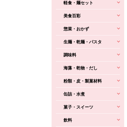
軽食・麺セット
美食百彩
惣菜・おかず
生麺・乾麺・パスタ
調味料
海藻・乾物・だし
粉類・皮・製菓材料
缶詰・水煮
菓子・スイーツ
飲料