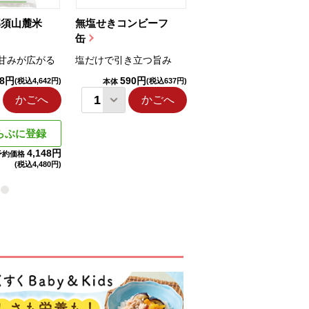
那須山麓米
無塩せきコンビーフ
ちゅるっと飲むゼリ
缶
ー（りんご...
甘みが広がる
塩だけで引き立つ旨み
国産りんご果汁を使用
98円
590円
1,114円
(税込4,642円)
(税込637円)
(税込1,203円
本体
本体
かごへ
かごへ
かごへ
らぶに登録
4,148円
予約価格
(税込
4,480円)