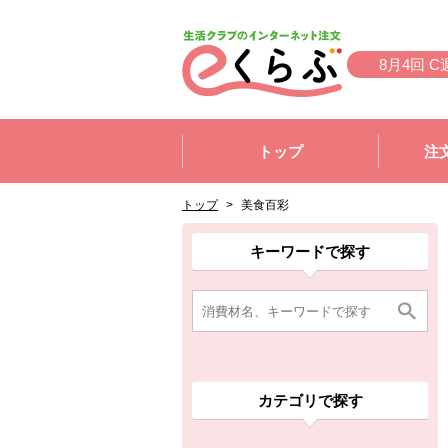
本文へジャンプする。
ページの先頭です。
8月4回 C
ここからサイト内共通メニューです。
サイト内共通メニューをスキップする
トップ
注
サイト内共通メニューここまで。
ここから現在位置です。
現在位置ここまで
トップ
>
美食百彩
ここから消費材検索メニューです。
消費材検索メニューここまで。
ここから本文です。
ここから組合員向けメニューです。
組合員向けメニューここまで。
ここから本文です。
キーワードで探す
カテゴリで探す