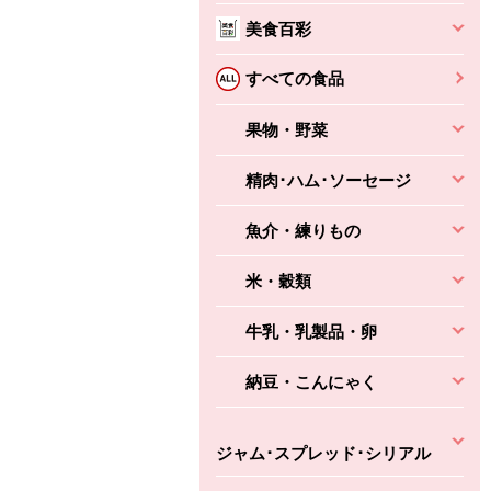
美食百彩
ちょこっと揚げ（香
ね天
バルサミコ
ばしエビ味...
さわやか
コク深くフルーティー
すべての食品
えびの風味がぶわっ！
3円
2,160円
(税込370円)
(税込2,333円)
本体
330円
果物・野菜
(税込356円)
本体
かごへ
かごへ
かごへ
精肉･ハム･ソーセージ
魚介・練りもの
米・穀類
牛乳・乳製品・卵
納豆・こんにゃく
ジャム･スプレッド･シリアル