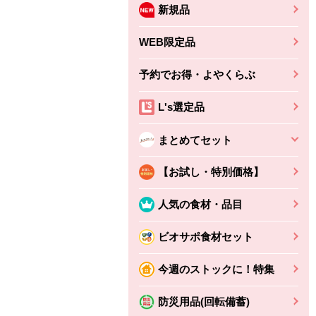
新規品
WEB限定品
予約でお得・よやくらぶ
L's選定品
まとめてセット
【お試し・特別価格】
人気の食材・品目
ビオサポ食材セット
ちょこっと揚げ（香
ね天
バルサミコ
今週のストックに！特集
ばしエビ味...
さわやか
コク深くフルーティー
えびの風味がぶわっ！
3円
2,160円
防災用品(回転備蓄)
(税込370円)
(税込2,333円)
本体
330円
(税込356円)