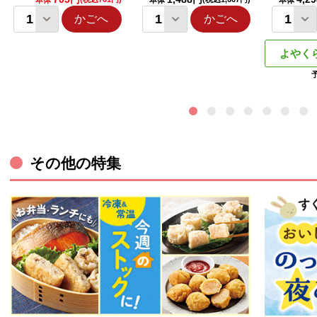
本体
本体
本体
かごへ
かごへ
よやく
その他の特集