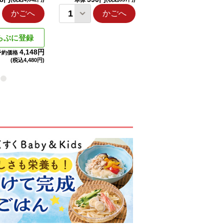
本体
本体
かごへ
かごへ
かごへ
らぶに登録
4,148円
予約価格
(税込
4,480円)