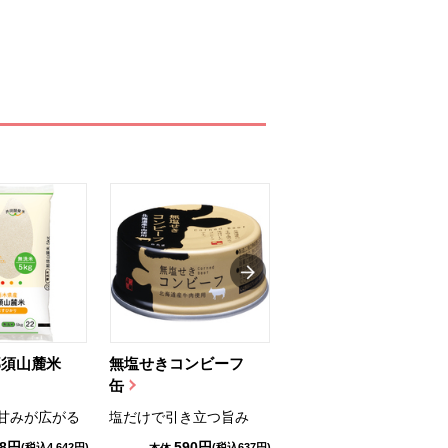
那須山麓米
無塩せきコンビーフ
ちゅるっと飲むゼリ
缶
ー（りんご...
甘みが広がる
塩だけで引き立つ旨み
国産りんご果汁を使用
98円
590円
1,114円
(税込4,642円)
(税込637円)
(税込1,203円