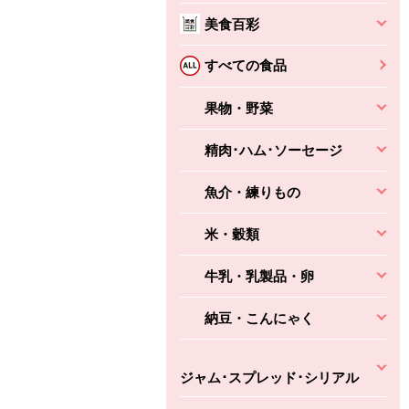
本体
かごへ
かごへ
美食百彩
かごへ
すべての食品
果物・野菜
精肉･ハム･ソーセージ
魚介・練りもの
米・穀類
牛乳・乳製品・卵
納豆・こんにゃく
ジャム･スプレッド･シリアル