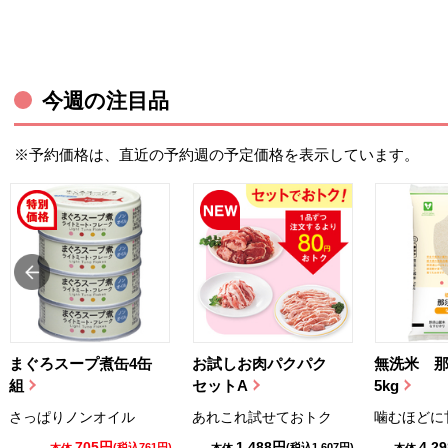
今週の注目品
※予約価格は、直近の予約週の予定価格を表示しています。
まぐろスープ煮缶4缶
お試しお肉パクパク
無洗米 
組
セットA
5kg
さっぱりノンオイル
あれこれ試せておトク
噛むほどに
705円
1,488円
4,2
(税込761円)
(税込1,607円)