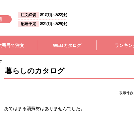
注文締切
8/17(月)
～
8/22(土)
週
配達予定
8/24(月)
～
8/29(土)
文番号で注文
WEBカタログ
ランキン
グ
暮らしのカタログ
表示件
あてはまる消費材はありませんでした。