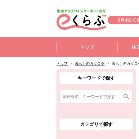
本文へジャンプする。
ページの先頭です。
8月4回 C
ここからサイト内共通メニューです。
サイト内共通メニューをスキップする
トップ
注
サイト内共通メニューここまで。
ここから現在位置です。
現在位置ここまで
トップ
>
暮らしのカタログ
>
暮らしのカタロ
ここから消費材検索メニューです。
消費材検索メニューここまで。
ここから本文です。
ここから組合員向けメニューです。
組合員向けメニューここまで。
ここから本文です。
キーワードで探す
カテゴリで探す