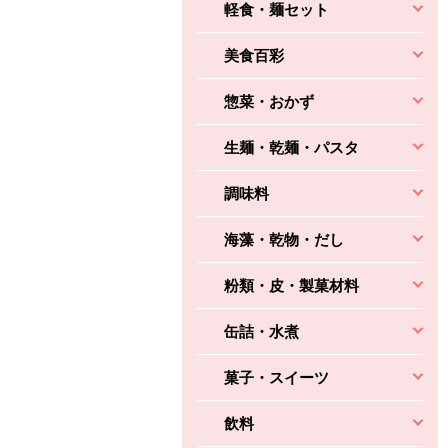
軽食・麺セット
美食百彩
惣菜・おかず
生麺・乾麺・パスタ
調味料
海藻・乾物・だし
粉類・皮・製菓材料
缶詰・水煮
菓子・スイーツ
飲料