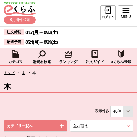
本文へジャンプする。
ページの先頭です。
ログイン
8月4回 C週
ここからサイト内共通メニューです。
サイト内共通メニューをスキップする
8/17(月)
～
8/22(土)
注文締切
8/24(月)
～
8/29(土)
配達予定
カテゴリ
消費材検索
ランキング
注文ガイド
eくらぶ登録
サイト内共通メニューここまで。
ここから現在位置です。
トップ
>
本
>
本
現在位置ここまで
本
表示件数
カテゴリ一覧へ
並び替え
を展開する。