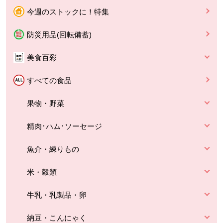
今週のストックに！特集
防災用品(回転備蓄)
美食百彩
すべての食品
果物・野菜
精肉･ハム･ソーセージ
魚介・練りもの
米・穀類
牛乳・乳製品・卵
納豆・こんにゃく