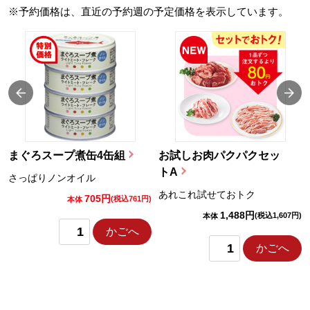
※予約価格は、直近の予約週の予定価格を表示しています。
まぐろスープ煮缶4缶組
お試しお肉パクパクセッ
トA
さっぱりノンオイル
あれこれ試せておトク
705円
)
(税込761円)
本体
1,488円
(税込1,607円)
本体
かごへ
かごへ