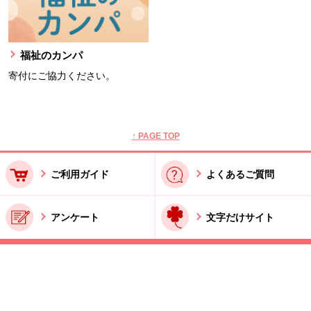
福祉のカンパ
寄付にご協力ください。
本文ここまで。
ここから共通フッターメニューです。
↑ PAGE TOP
ご利用ガイド
よくあるご質問
アンケート
文字だけサイト
ご利用規約
お問い合わせ
特商法に基づく表記
酒類販売管理者標識