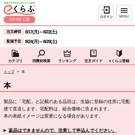
本文へジャンプする。
ページの先頭です。
ログイン
8月4回 C週
ここからサイト内共通メニューです。
サイト内共通メニューをスキップする
8/17(月)
～
8/22(土)
注文締切
8/24(月)
～
8/29(土)
配達予定
カテゴリ
消費材検索
ランキング
注文ガイド
eくらぶ登録
サイト内共通メニューここまで。
ここから現在位置です。
トップ
>
本
現在位置ここまで
本
製品に「宅配」と記載のある品目は、生協に登録の住所に宅配
便で直送します。宅配料は、組合価格に含まれます。
本の表紙イメージは変更になる場合があります。
返品はできませんので、注意して申込んでください。