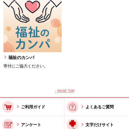
福祉のカンパ
寄付にご協力ください。
本文ここまで。
ここから共通フッターメニューです。
↑ PAGE TOP
ご利用ガイド
よくあるご質問
アンケート
文字だけサイト