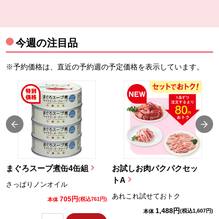
今週の注目品
※予約価格は、直近の予約週の予定価格を表示しています。
まぐろスープ煮缶4缶組
お試しお肉パクパクセッ
トA
さっぱりノンオイル
あれこれ試せておトク
705円
)
(税込761円)
本体
1,488円
(税込1,607円)
本体