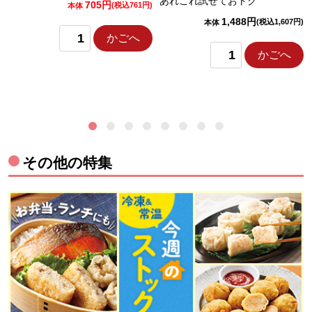
あれこれ試せておトク
705円
)
(税込761円)
本体
1,488円
(税込1,607円)
本体
かごへ
かごへ
その他の特集