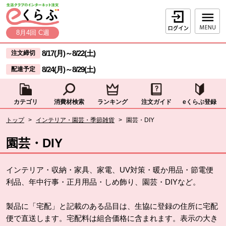
本文へジャンプする。
ページの先頭です。
ログイン
8月4回 C週
ここからサイト内共通メニューです。
サイト内共通メニューをスキップする
8/17(月)
～
8/22(土)
注文締切
8/24(月)
～
8/29(土)
配達予定
カテゴリ
消費材検索
ランキング
注文ガイド
eくらぶ登録
サイト内共通メニューここまで。
ここから現在位置です。
トップ
>
インテリア・園芸・季節雑貨
>
園芸・DIY
現在位置ここまで
園芸・DIY
インテリア・収納・家具、家電、UV対策・暖か用品・節電便
利品、年中行事・正月用品・しめ飾り、園芸・DIYなど。
製品に「宅配」と記載のある品目は、生協に登録の住所に宅配
便で直送します。宅配料は組合価格に含まれます。表示の大き