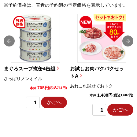
※予約価格は、直近の予約週の予定価格を表示しています。
まぐろスープ煮缶4缶組
お試しお肉パクパクセッ
トA
さっぱりノンオイル
あれこれ試せておトク
705円
)
(税込761円)
本体
1,488円
(税込1,607円)
本体
かごへ
かごへ