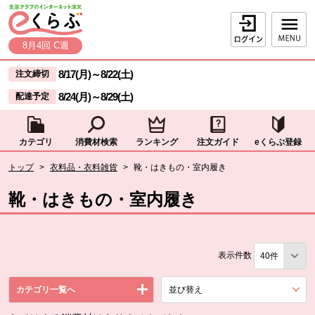
本文へジャンプする。
ページの先頭です。
ログイン
8月4回 C週
ここからサイト内共通メニューです。
サイト内共通メニューをスキップする
8/17(月)
～
8/22(土)
注文締切
8/24(月)
～
8/29(土)
配達予定
カテゴリ
消費材検索
ランキング
注文ガイド
eくらぶ登録
サイト内共通メニューここまで。
ここから現在位置です。
トップ
>
衣料品・衣料雑貨
>
靴・はきもの・室内履き
現在位置ここまで
靴・はきもの・室内履き
表示件数
カテゴリ一覧へ
並び替え
を展開する。