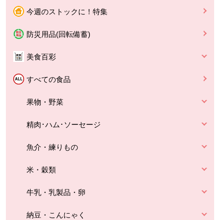
今週のストックに！特集
防災用品(回転備蓄)
美食百彩
すべての食品
果物・野菜
精肉･ハム･ソーセージ
魚介・練りもの
米・穀類
牛乳・乳製品・卵
納豆・こんにゃく