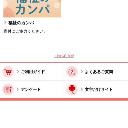
福祉のカンパ
寄付にご協力ください。
本文ここまで。
ここから共通フッターメニューです。
↑ PAGE TOP
ご利用ガイド
よくあるご質問
アンケート
文字だけサイト
ご利用規約
お問い合わせ
特商法に基づく表記
酒類販売管理者標識