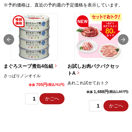
※予約価格は、直近の予約週の予定価格を表示しています。
まぐろスープ煮缶4缶組
お試しお肉パクパクセッ
トA
さっぱりノンオイル
あれこれ試せておトク
705円
)
(税込761円)
本体
1,488円
(税込1,607円)
本体
かごへ
かごへ