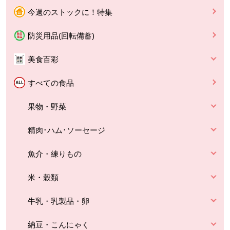
今週のストックに！特集
防災用品(回転備蓄)
美食百彩
すべての食品
果物・野菜
精肉･ハム･ソーセージ
魚介・練りもの
米・穀類
牛乳・乳製品・卵
納豆・こんにゃく