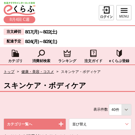
本文へジャンプする。
ページの先頭です。
ログイン
8月4回 C週
ここからサイト内共通メニューです。
サイト内共通メニューをスキップする
8/17(月)
～
8/22(土)
注文締切
8/24(月)
～
8/29(土)
配達予定
カテゴリ
消費材検索
ランキング
注文ガイド
eくらぶ登録
サイト内共通メニューここまで。
ここから現在位置です。
トップ
>
健康・美容・コスメ
>
スキンケア・ボディケア
現在位置ここまで
スキンケア・ボディケア
表示件数
カテゴリ一覧へ
並び替え
を展開する。