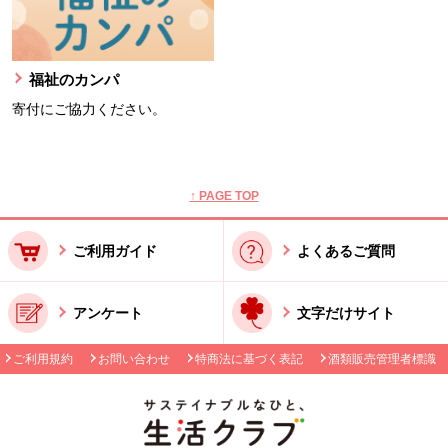
福祉のカンパ
寄付にご協力ください。
本文ここまで。
ここから共通フッターメニューです。
↑ PAGE TOP
ご利用ガイド
よくあるご質問
アンケート
文字だけサイト
ご利用規約
お問い合わせ
特商法に基づく表記
酒類販売管理者標識