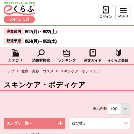
本文へジャンプする。
ページの先頭です。
ログイン
8月4回 C週
ここからサイト内共通メニューです。
サイト内共通メニューをスキップする
8/17(月)
～
8/22(土)
注文締切
8/24(月)
～
8/29(土)
配達予定
カテゴリ
消費材検索
ランキング
注文ガイド
eくらぶ登録
サイト内共通メニューここまで。
ここから現在位置です。
トップ
>
健康・美容・コスメ
>
スキンケア・ボディケア
現在位置ここまで
スキンケア・ボディケア
表示件数
カテゴリ一覧へ
並び替え
を展開する。