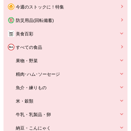
今週のストックに！特集
防災用品(回転備蓄)
美食百彩
すべての食品
果物・野菜
精肉･ハム･ソーセージ
魚介・練りもの
米・穀類
牛乳・乳製品・卵
納豆・こんにゃく