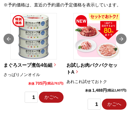
※予約価格は、直近の予約週の予定価格を表示しています。
まぐろスープ煮缶4缶組
お試しお肉パクパクセッ
トA
さっぱりノンオイル
あれこれ試せておトク
705円
)
(税込761円)
本体
1,488円
(税込1,607円)
本体
かごへ
かごへ