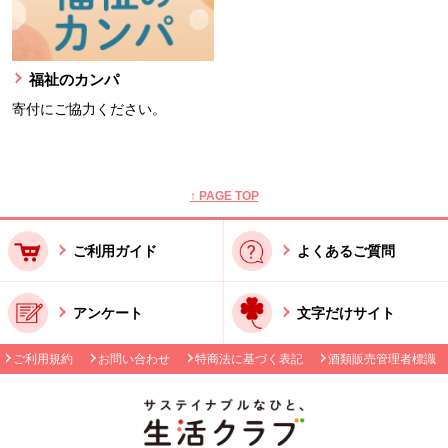
福祉のカンパ
寄付にご協力ください。
本文ここまで。
ここから共通フッターメニューです。
↑ PAGE TOP
ご利用ガイド
よくあるご質問
アンケート
文字だけサイト
ご利用規約
お問い合わせ
特商法に基づく表記
酒類販売管理者標識